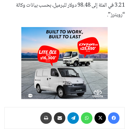
3.21 في المئة إلى 98.48 دولار للبرميل، بحسب بيانات وكالة
“رويترز”.
فيسبوك
‫X
واتساب
تيلقرام
مشاركة عبر البريد
طباعة