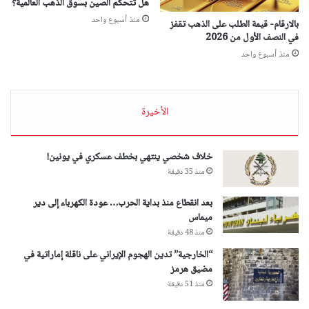
هل تتحكم الصين بسوق الذهب العالمية؟
منذ أسبوع واحد
بالارقام- قيمة الطلب على الذهب تقفز
في النصف الأول من 2026
منذ أسبوع واحد
الأخيرة
خلاف شخصي ينتهي بخطف عسكري في يونين!
منذ 35 دقيقة
بعد انقطاع منذ بداية الحرب… عودة الكهرباء إلى دير
ميماس
منذ 48 دقيقة
“الخارجية” تدين الهجوم الإيراني على ناقلة إماراتية في
مضيق هرمز
منذ 51 دقيقة