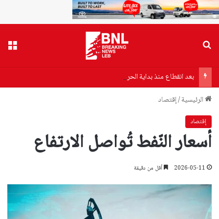
بحث عن
القا
بعد انقطاع منذ بداية الحرب… عودة الكهرباء إلى دير ميماس
الرئيسية
/
إقتصاد
إقتصاد
أسعار النّفط تُواصل الارتفاع
2026-05-11
أقل من دقيقة