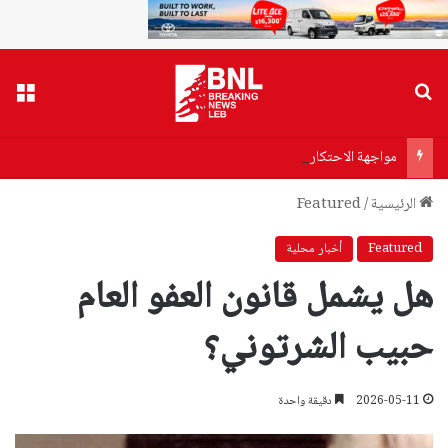
بحث عن
القا
مواجهة الاحتكار والتواطؤ… البساط يراهن على هيئة المنافسة
الرئيسية
/
Featured
Featured
أخبار محلية
هل يشمل قانون العفو العام
حبيب الشرتوني؟
2026-05-11
دقيقة واحدة