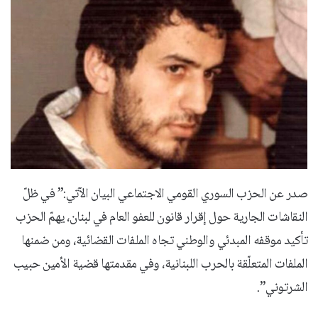
صدر عن الحزب السوري القومي الاجتماعي البيان الآتي:” في ظلّ
النقاشات الجارية حول إقرار قانون للعفو العام في لبنان، يهمّ الحزب
تأكيد موقفه المبدئي والوطني تجاه الملفات القضائية، ومن ضمنها
الملفات المتعلّقة بالحرب اللبنانية، وفي مقدمتها قضية الأمين حبيب
الشرتوني”.