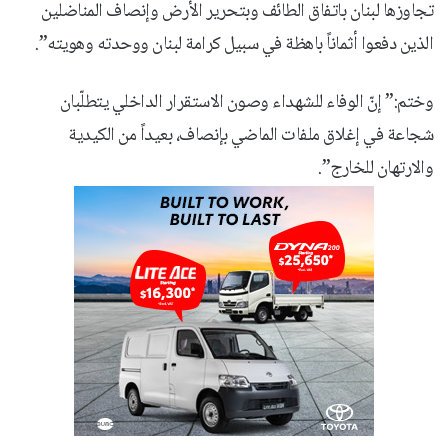
تجاوزها لبنان باتفاق الطائف وبتحرير الأرض وإنصاف المناضلين
الذين دفعوا أثماناً باهظة في سبيل كرامة لبنان ووحدته وهويته”.
وختم:” إنّ الوفاء للشهداء وصون الاستقرار الداخلي يتطلّبان
شجاعة في إغلاق ملفات الماضي بإنصاف، بعيداً من الكيدية
والارتهان للخارج”.