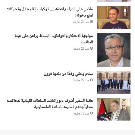
ماضي علي الديك يلاحقه إلى تركيا… إلغاء حفل وتحركات
لمنع دخوله!
منذ 24 دقيقة
مواجهة الاحتكار والتواطؤ… البساط يراهن على هيئة
المنافسة
منذ 26 دقيقة
سلام يلتقي وفدًا من بلدية فرون
منذ 27 دقيقة
عائلة السفير أشرف دبور تناشد السلطات اللبنانية لمحاكمته
محلياً وعدم تسليمه للسلطة الفلسطينية
منذ 32 دقيقة