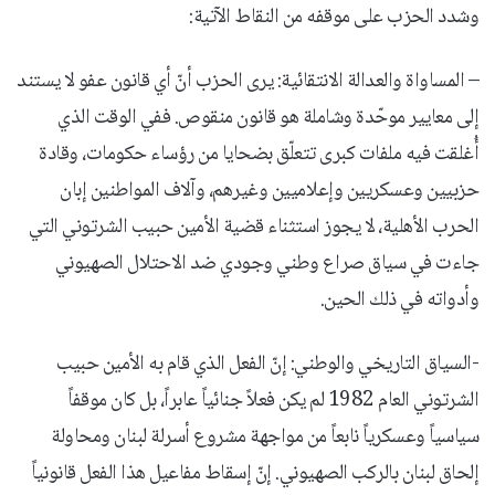
وشدد الحزب على موقفه من النقاط الآتية:
– المساواة والعدالة الانتقائية: يرى الحزب أنّ أي قانون عفو لا يستند
إلى معايير موحّدة وشاملة هو قانون منقوص. ففي الوقت الذي
أُغلقت فيه ملفات كبرى تتعلّق بضحايا من رؤساء حكومات، وقادة
حزبيين وعسكريين وإعلاميين وغيرهم، وآلاف المواطنين إبان
الحرب الأهلية، لا يجوز استثناء قضية الأمين حبيب الشرتوني التي
جاءت في سياق صراع وطني وجودي ضد الاحتلال الصهيوني
وأدواته في ذلك الحين.
-السياق التاريخي والوطني: إنّ الفعل الذي قام به الأمين حبيب
الشرتوني العام 1982 لم يكن فعلاً جنائياً عابراً، بل كان موقفاً
سياسياً وعسكرياً نابعاً من مواجهة مشروع أسرلة لبنان ومحاولة
إلحاق لبنان بالركب الصهيوني. إنّ إسقاط مفاعيل هذا الفعل قانونياً