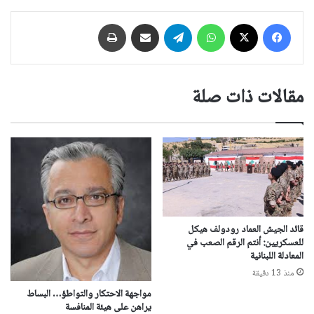
فيسبوك
‫X
واتساب
تيلقرام
مشاركة عبر البريد
طباعة
مقالات ذات صلة
‏قائد الجيش العماد رودولف هيكل
للعسكريين: أنتم الرقم الصعب في
المعادلة اللبنانية
منذ 13 دقيقة
مواجهة الاحتكار والتواطؤ… البساط
يراهن على هيئة المنافسة