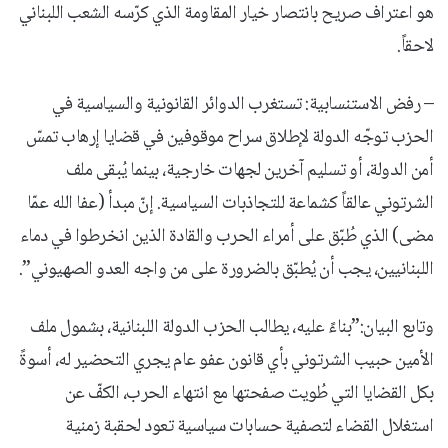
هو اعتراف صريح بانتصار خيار المقاومة الذي كرّسه الشعب اللبناني
لاحقاً.
– رفض الاستنسابية: تستغرب الدوائر القانونية والسياسية في
الحزب توجّه الدولة لإطلاق سراح موقوفين في قضايا إرهاب تمسّ
أمن الدولة، أو تسليم آخرين لجهات خارجية، بينما يُبقى ملف
الشرتوني عالقاً كشماعة للتجاذبات السياسية. إنّ مبدأ (عفا الله عمّا
مضى) الذي طُبّق على أمراء الحرب والقادة الذين انخرطوا في دماء
اللبنانيين، يجب أن يُطبّق بالضرورة على من واجه العدو الصهيوني”.
وتابع البيان:”بناءً عليه، يطالب الحزب الدولة اللبنانية، بشمول ملف
الأمين حبيب الشرتوني بأي قانون عفو عام يجري التحضير له، أسوةً
بكل القضايا التي طُويت صفحتها مع انتهاء الحرب، الكفّ عن
استغلال القضاء لتصفية حسابات سياسية تعود لحقبة زمنية