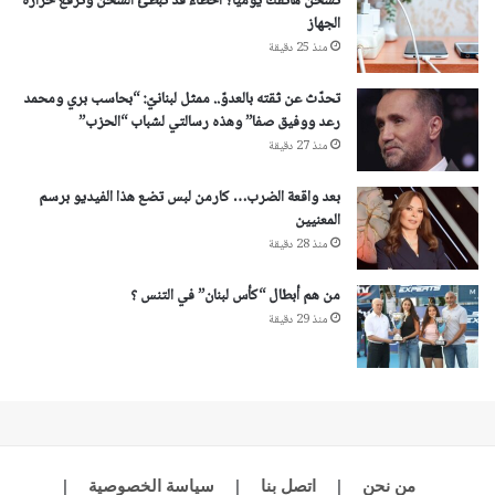
تشحنُ هاتفك يومياً؟ أخطاء قد تبطئ الشحن وترفع حرارة
الجهاز
منذ 25 دقيقة
تحدّث عن ثقته بالعدوّ.. ممثل لبنانيّ: “بحاسب بري ومحمد
رعد ووفيق صفا” وهذه رسالتي لشباب “الحزب”
منذ 27 دقيقة
بعد واقعة الضرب… كارمن لبس تضع هذا الفيديو برسم
المعنيين
منذ 28 دقيقة
من هم أبطال “كأس لبنان” في التنس ؟
منذ 29 دقيقة
من نحن
|
اتصل بنا
|
سياسة الخصوصية
|