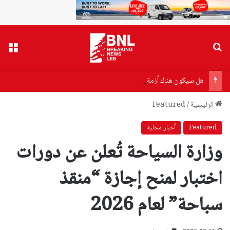
بحث عن
القا
هل سيكون هناك أزمة بنزين أو مازوت؟
الرئيسية
/
Featured
Featured
أخبار محلية
وزارة السياحة تُعلن عن دورات
اختبار لمنح إجازة “منقذ
سباحة” لعام 2026