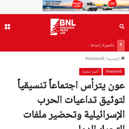
بحث عن
القا
بالصورة: إحباط عمليّة تهريب مخدّرات من لبنان إلى السعوديّة!
الرئيسية
/
Featured
Featured
أخبار محلية
عون يترأس اجتماعاً تنسيقياً
لتوثيق تداعيات الحرب
الإسرائيلية وتحضير ملفات