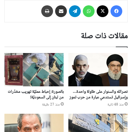
فيسبوك
‫X
واتساب
تيلقرام
مشاركة عبر البريد
طباعة
مقالات ذات صلة
نصرالله والسنوار على طاولة واحدة…
بالصورة: إحباط عمليّة تهريب مخدّرات
وإسرائيل تستدعي عبارة من حرب تموز
من لبنان إلى السعوديّة!
منذ 48 ثانية
منذ 27 دقيقة