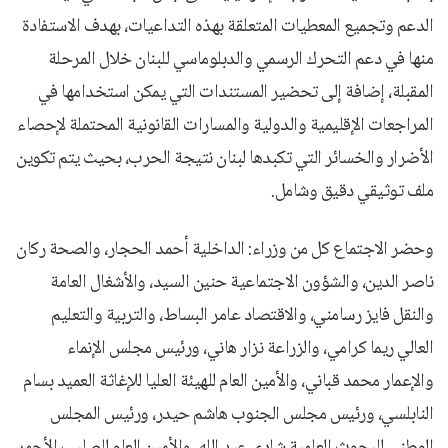
الدعم وتجميع المعطيات المتعلقة بهذه التداعيات، بهدف الاستفادة
منها في دعم التحرك الرسمي والدبلوماسي للبنان خلال المرحلة
المقبلة، إضافة إلى تحضير المستندات التي يمكن استخدامها في
المراجعات الإقليمية والدولية والمسارات القانونية المحتملة لإحصاء
الأضرار والخسائر التي تكبدها لبنان نتيجة الحرب، بحيث يتم تكوين
ملف توثيقي دقيق وشامل.
وحضر الاجتماع كل من وزراء: الداخلية أحمد الحجار، والصحة ركان
ناصر الدين، والشؤون الاجتماعية حنين السيد، والأشغال العامة
والنقل فايز رسامني، والاقتصاد عامر البساط، والتربية والتعليم
العالي ريما كرامي، والزراعة نزار هاني، ورئيس مجلس الإنماء
والإعمار محمد قباني، والأمين العام للهيئة العليا للإغاثة العميد بسام
النابلسي، ورئيس مجلس الجنوب هاشم حيدر، ورئيس المجلس
الوطني للبحوث العلمية شادي عبد الله، والأمين العام للصليب الأحمر