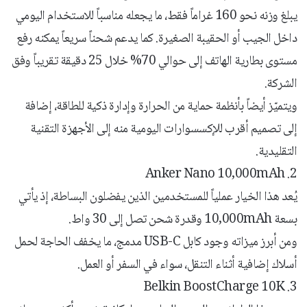
يبلغ وزنه نحو 160 غراماً فقط، ما يجعله مناسباً للاستخدام اليومي
داخل الجيب أو الحقيبة الصغيرة. كما يدعم شحناً سريعاً يمكنه رفع
مستوى بطارية الهاتف إلى حوالي 70% خلال 25 دقيقة تقريباً وفق
الشركة.
ويتميّز أيضاً بأنظمة حماية من الحرارة وإدارة ذكية للطاقة، إضافة
إلى تصميم أقرب للإكسسوارات اليومية منه إلى الأجهزة التقنية
التقليدية.
2. Anker Nano 10,000mAh
يُعد هذا الخيار عملياً للمستخدمين الذين يفضلون البساطة، إذ يأتي
بسعة 10,000mAh وقدرة شحن تصل إلى 30 واط.
ومن أبرز ميزاته وجود كابل USB-C مدمج، ما يخفف الحاجة لحمل
أسلاك إضافية أثناء التنقل، سواء في السفر أو العمل.
3. Belkin BoostCharge 10K