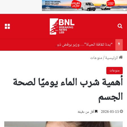
بحث عن
القا
“بدنا ثقافة الحياة”… وزير يرفض ذبح خروف خلال استقباله في الجنوب
الرئيسية
/
منوعات
منوعات
أهمية شرب الماء يوميًا لصحة
الجسم
2026-05-15
أقل من دقيقة