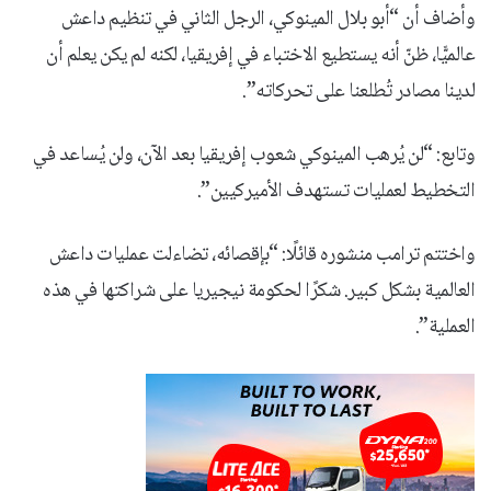
وأضاف أن “أبو بلال المينوكي، الرجل الثاني في تنظيم داعش
عالميًّا، ظنّ أنه يستطيع الاختباء في إفريقيا، لكنه لم يكن يعلم أن
لدينا مصادر تُطلعنا على تحركاته”.
وتابع: “لن يُرهب المينوكي شعوب إفريقيا بعد الآن، ولن يُساعد في
التخطيط لعمليات تستهدف الأميركيين”.
واختتم ترامب منشوره قائلًا: “بإقصائه، تضاءلت عمليات داعش
العالمية بشكل كبير. شكرًا لحكومة نيجيريا على شراكتها في هذه
العملية”.