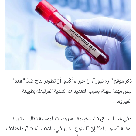
ذكر موقع “ارم نيوز”، أنّ خبراء أكّدوا أنّ تطوير لقاح ضدّ “هانتا”
ليس مهمة سهلة، بسبب التعقيدات العلمية المرتبطة بطبيعة
الفيروس.
وفي هذا السياق، قالت خبيرة الفيروسات الروسية ناتاليا ساتاييفا
لوكالة “سبوتنيك”، إنّ “التنوع الكبير في سلالات “هانتا”، واختلاف