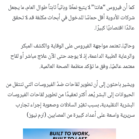
كما أن فيروس “هانتا” لا يتبع نمطًا وبائياً ثابتاً طوال العام، ما يجعل
شركات الأدوية أقل حماسًا للدخول في أبحاث مكلفة قد لا تحقق
عائدًا اقتصاديًا كبيرًا.
وحاليًا، تعتمد مواجهة الفيروس على الوقاية والكشف المبكر
والرعاية الطبية الداعمة، إذ لا يوجد حتى الآن علاج مباشر أو لقاح
معتمد عالميًا، وفق ما تؤكد منظمة الصحة العالمية.
ويشير باحثون إلى أن تطوير لقاحات ضدّ الفيروسات التي تنتقل من
الحيوانات إلى البشر يُعد أكثر تعقيدًا من تطوير لقاحات الفيروسات
البشرية التقليدية، بسبب تغيّر السلالات وصعوبة إجراء تجارب
سريرية واسعة على أعداد كبيرة من المصابين. (ارم نيوز)