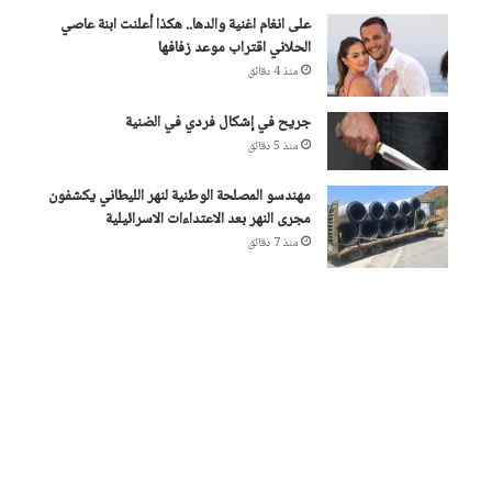
على انغام اغنية والدها.. هكذا أعلنت ابنة عاصي
الحلاني اقتراب موعد زفافها
منذ 4 دقائق
جريح في إشكال فردي في الضنية
منذ 5 دقائق
مهندسو المصلحة الوطنية لنهر الليطاني يكشفون
مجرى النهر بعد الاعتداءات الاسرائيلية
منذ 7 دقائق