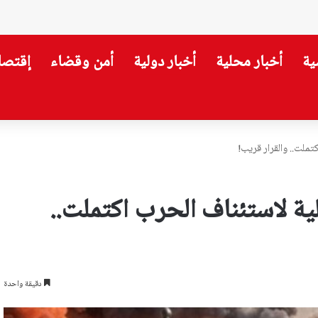
ية
أخبار محلية
أخبار دولية
أمن وقضاء
إقتصا
 للتحقق من نزع سلاح حزب الله
تملت.. والقرار قريب!
لية لاستئناف الحرب اكتملت..
دقيقة واحدة