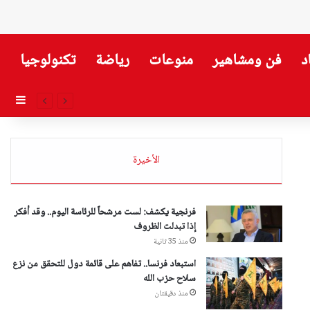
د
فن ومشاهير
منوعات
رياضة
تكنولوجيا
إضاف
الأخيرة
فرنجية يكشف: لست مرشحاً للرئاسة اليوم.. وقد أفكر
إذا تبدلت الظروف
منذ 35 ثانية
استبعاد فرنسا.. تفاهم على قائمة دول للتحقق من نزع
سلاح حزب الله
منذ دقيقتان