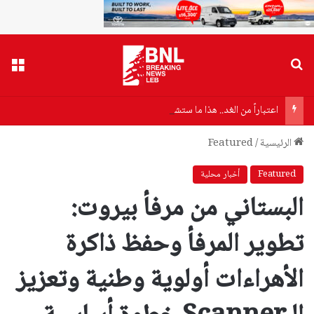
بحث عن
القا
اعتباراً من الغد.. هذا ما ستشهده محلة البويك
الرئيسية
/
Featured
Featured
أخبار محلية
البستاني من مرفأ بيروت:
تطوير المرفأ وحفظ ذاكرة
الأهراءات أولوية وطنية وتعزيز