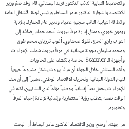
والتخطيط النيابية النائب الدكتور فريد البستاني، قام وفد ضمّ وزير
الاقتصاد والتجارة الدكتور عامر البساط، ورئيس لجنة الأشغال العامة
والطاقة النيابية النائب سجيع عطية، ومدير عام الجمارك بالإنابة
ريمون خوري، وممثل إدارة مرفأ بيروت أسعد حداد، إضافة إلى
النواب رازي الحاج، نقولا صحناوي، أغوب ترزيان، ملحم طوق
ومحمد سليمان، بجولة ميدانية في مرفأ بيروت شملت الإهراءات
وأجهزة الـ Scanner الخاصة بالكشف على الحاويات.
وأكد البستاني خلال الجولة أن مرفأ بيروت يشكل مشروعاً حيوياً
لقيام الدولة اللبنانية وتحريك الاقتصاد الوطني، مشيراً إلى أن ملف
الإهراءات يحمل بعداً إنسانياً ووطنياً مؤلماً لدى اللبنانيين، لكنه في
الوقت نفسه يتطلب رؤية استثمارية وإنمائية لإعادة إحياء المرفأ
وتطويره.
من جهته، أوضح وزير الاقتصاد الدكتور عامر البساط أن البحث