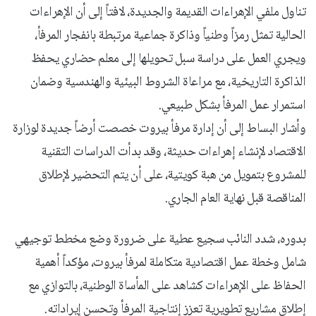
تناول ملفي الإهراءات القديمة والجديدة، لافتاً إلى أن الإهراءات
الحالية تمثل رمزاً وطنياً وذاكرة جماعية مرتبطة بانفجار المرفأ،
ويجري العمل على دراسة سبل تحويلها إلى معلم حضاري يحفظ
الذاكرة التاريخية، مع مراعاة الشروط البيئية والهندسية وضمان
استمرار عمل المرفأ بشكل طبيعي.
وأشار البساط إلى أن إدارة مرفأ بيروت خصصت أرضاً جديدة لوزارة
الاقتصاد لإنشاء إهراءات حديثة، وقد بدأت الدراسات التقنية
للمشروع بتمويل من هبة كويتية، على أن يتم التحضير لإطلاق
المناقصة قبل نهاية العام الجاري.
بدوره، شدد النائب سجيع عطية على ضرورة وضع مخطط توجيهي
شامل وخطة عمل اقتصادية متكاملة لمرفأ بيروت، مؤكداً أهمية
الحفاظ على الإهراءات كشاهد على المأساة الوطنية، بالتوازي مع
إطلاق مشاريع تطويرية تعزز إنتاجية المرفأ وتحسن إيراداته.