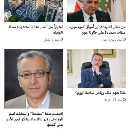
من مطار القليعات إلى أموال المودعين…
اعتباراً من الغد.. هذا ما ستشهده محلة
ملفات متعددة على طاولة عون
البويك
منذ ثانية واحدة
منذ 5 دقائق
ماذا شهد ملف رياض سلامة اليوم؟
منذ 14 دقيقة
انتحلت صفة “مفتشة” واستغلت اسم
الوزارة.. وزير الاقتصاد يشكر قوى الأمن
على كشفها