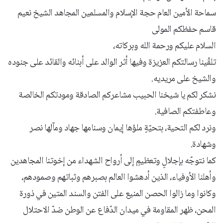
سماحة الأمين العام حجة الإسلام والمسلمين المجاهد الشيخ نعيم
قاسم حفظكم المولى
السلام عليكم ورحمة الله وبركاته،
تلقّينا رسالتكم العزيزة وفيها أثر الوالد على أبنائه والقائد على جنوده
والشيخ على مريديه.
نشكر لكم يا شيخنا الحبيب مشاعركم الصادقة ومودتكم الخالصة
وعاطفتكم الصافية.
ونرد لكم التحية، بتحيّةٍ ملؤها إيمان وسنامها جهاد ومآلها نصر
وشهادة.
كما نتوجّه بإجلالٍ وتعظيمٍ إلى أرواح الشهداء من إخوتنا المجاهدين
وأهلنا الأوفياء، الذين أدهشوا العالم بصبرهم وثباتهم وصمودهم،
وكانوا وما زالوا الحصن المنيع على الفتن والسند المتين في ذورة
المحن، ظهر المقاومة في ميدان الدّفاع عن الوطن ضدّ الاحتلال