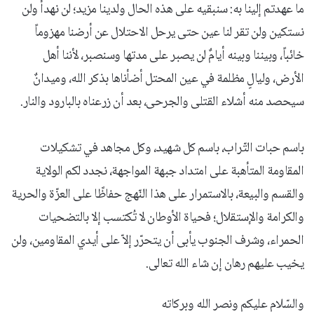
ما عهدتم إلينا به: سنبقيه على هذه الحال ولدينا مزيد؛ لن نهدأ ولن
نستكين ولن تقر لنا عين حتى يرحل الاحتلال عن أرضنا مهزوماً
خائباً، وبيننا وبينه أيامٌ لن يصبر على مدتها وسنصبر، لأننا أهل
الأرض، وليالٍ مظلمة في عين المحتل أضأناها بذكر الله، وميدانٌ
سيحصد منه أشلاء القتلى والجرحى، بعد أن زرعناه بالبارود والنار.
باسم حبات التّراب، باسم كل شهيد، وكل مجاهد في تشكيلات
المقاومة المتأهبة على امتداد جبهة المواجهة، نجدد لكم الولاية
والقسم والبيعة، بالاستمرار على هذا النّهج حفاظًا على العزّة والحرية
والكرامة والإستقلال؛ فحياة الأوطان لا تُكتسب إلا بالتضحيات
الحمراء، وشرف الجنوب يأبى أن يتحرّر إلاّ على أيدي المقاومين، ولن
يخيب عليهم رهان إن شاء الله تعالى.
والسّلام عليكم ونصر الله وبركاته