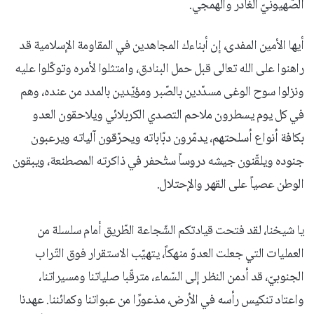
الصّهيونيّ الغادر والهمجي.
أيها الأمين المفدى، إن أبناءك المجاهدين في المقاومة الإسلامية قد
راهنوا على الله تعالى قبل حمل البنادق، وامتثلوا لأمره وتوكّلوا عليه
ونزلوا سوح الوغى مسدّدين بالصّبر ومؤيّدين بالمدد من عنده، وهم
في كل يوم يسطرون ملاحم التصدي الكربلائي ويلاحقون العدو
بكافة أنواع أسلحتهم، يدمّرون دبّاباته ويحرّقون آلياته ويرعبون
جنوده ويلقّنون جيشه دروساً ستُحفر في ذاكرته المصطنعة، ويبقون
الوطن عصياً على القهر والإحتلال.
يا شيخنا، لقد فتحت قيادتكم الشّجاعة الطّريق أمام سلسلة من
العمليات التي جعلت العدوّ منهكاً، يتهيّب الاستقرار فوق التّراب
الجنوبيّ، قد أدمن النظر إلى السّماء، مترقّبا صلياتنا ومسيراتنا،
واعتاد تنكيس رأسه في الأرض، مذعورًا من عبواتنا وكمائننا. عهدنا