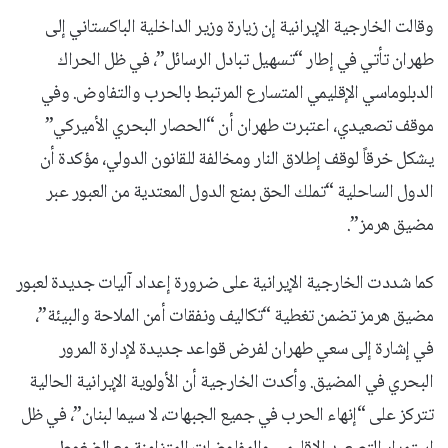
وقالت الخارجية الإيرانية إن زيارة وزير الداخلية الباكستاني إلى
طهران تأتي في إطار “تسهيل تبادل الرسائل”، في ظل الحراك
الدبلوماسي الإقليمي المتسارع المرتبط بالحرب والتفاوض. وفي
موقف تصعيدي، اعتبرت طهران أن “الحصار البحري الأميركي”
يشكل خرقاً لوقف إطلاق النار ومخالفة للقانون الدولي، مؤكدة أن
الدول الساحلية “تملك الحق بمنع الدول المعتدية من العبور عبر
مضيق هرمز”.
كما شددت الخارجية الإيرانية على ضرورة إعداد آليات جديدة لعبور
مضيق هرمز تضمن تغطية “تكاليف ونفقات أمن الملاحة والبيئة”،
في إشارة إلى سعي طهران لفرض قواعد جديدة لإدارة المرور
البحري في المضيق. وأكدت الخارجية أن الأولوية الإيرانية الحالية
تتركز على “إنهاء الحرب في جميع الجبهات، لا سيما لبنان”، في ظل