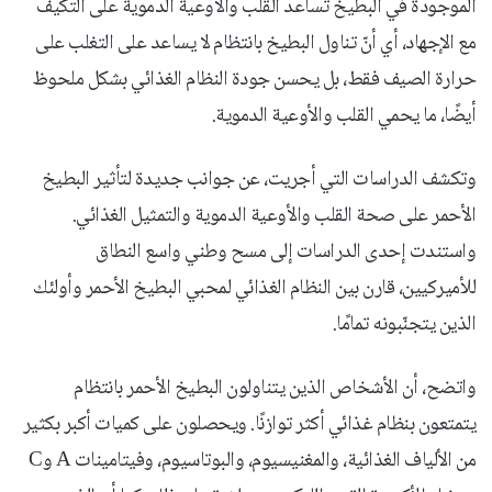
الموجودة في البطيخ تساعد القلب والأوعية الدموية على التكيف
مع الإجهاد، أي أنّ تناول البطيخ بانتظام لا ​​يساعد على التغلب على
حرارة الصيف فقط، بل يحسن جودة النظام الغذائي بشكل ملحوظ
أيضًا، ما يحمي القلب والأوعية الدموية.
وتكشف الدراسات التي أجريت، عن جوانب جديدة لتأثير البطيخ
الأحمر على صحة القلب والأوعية الدموية والتمثيل الغذائي.
واستندت إحدى الدراسات إلى مسح وطني واسع النطاق
للأميركيين، قارن بين النظام الغذائي لمحبي البطيخ الأحمر وأولئك
الذين يتجنّبونه تمامًا.
واتضح، أن الأشخاص الذين يتناولون البطيخ الأحمر بانتظام
يتمتعون بنظام غذائي أكثر توازنًا. ويحصلون على كميات أكبر بكثير
من الألياف الغذائية، والمغنيسيوم، والبوتاسيوم، وفيتامينات А وС