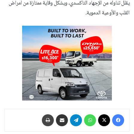
يقلل تناوله من الإجهاد التأكسدي، ويشكل وقاية ممتازة من أمراض
القلب والأوعية الدموية.
فيسبوك
‫X
واتساب
تيلقرام
مشاركة عبر البريد
طباعة