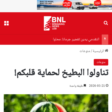
بحث عن
القا
التقدمي يدين تفجير جرمانا: محاولة لضرب استقرار سوريا
الرئيسية
/
منوعات
منوعات
تناولوا البطيخ لحماية قلبكم!
2026-05-21
دقيقة واحدة