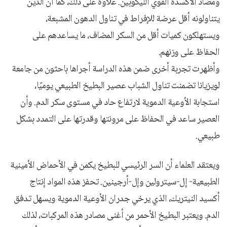
ومضاد الأكسدة القوي الليكوبين. علاوة على ذلك، كما أن الذين
يتناولونه أقل عرضة للإفراط في تناول الدهون المشبعة،
ويستهلكون كميات أقل من السكر المضاف، ما يساعدهم على
الحفاظ على وزنهم.
وأظهرت تجربة أخرى ضمن هذه الدراسة أجراها باحثون من جامعة
لويزيانا تضمنت تناول الشباب عصير البطيخ الطبيعي يوميًا،
استجابة الأوعية الدموية لارتفاع حاد في مستوى سكر الدم. وأن
العصير ساعد في الحفاظ على مرونتها وقدرتها على التمدد بشكل
طبيعي.
ويعتقد العلماء أن السر الرئيسي للبطيخ يكمن في الأحماض الأمينية
الطبيعية- إل-سيترولين وإل-أرجينين. تحفز هذه المواد إنتاج
أكسيد النيتريك، الذي يرخي جدران الأوعية الدموية ويسهل تدفق
الدم. ويعتبر البطيخ الأحمر من أغنى مصادر هذه المركبات، لذلك