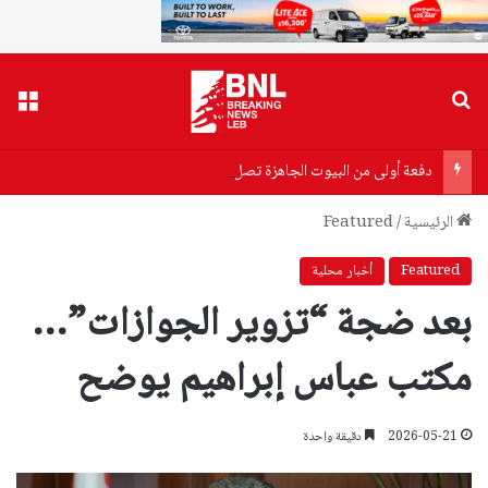
بحث عن
القا
دفعة أولى من البيوت الجاهزة تصل إلى زوطر الغربية لإيواء المتضررين
الرئيسية
/
Featured
Featured
أخبار محلية
بعد ضجة “تزوير الجوازات”…
مكتب عباس إبراهيم يوضح
2026-05-21
دقيقة واحدة