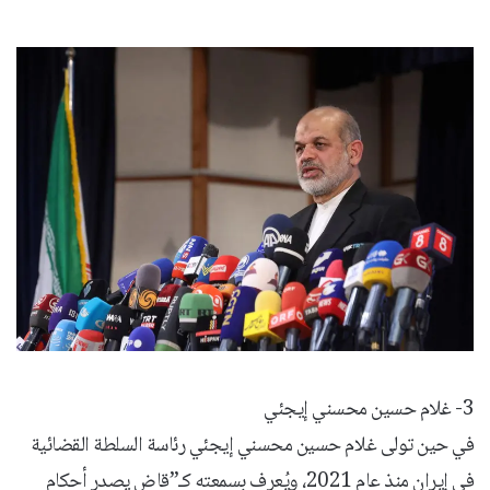
3- غلام حسين محسني إيجئي
في حين تولى غلام حسين محسني إيجئي رئاسة السلطة القضائية
في إيران منذ عام 2021، ويُعرف بسمعته كـ”قاض يصدر أحكام