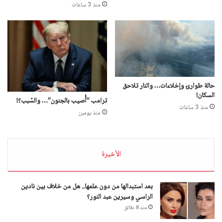
منذ 3 ساعات
حالة طوارئ وإخلاءات… والنار تلاحق
السكان!
ترامب “أُصيب بالجنون”… والسّبب؟!
منذ 3 ساعات
منذ يومين
الأخيرة
بعد استبدالها من دون علمها.. هل من خلاف بين نادين
الراسي وسيرين عبد النور؟
منذ 8 دقائق