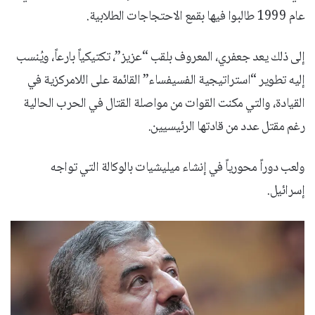
عام 1999 طالبوا فيها بقمع الاحتجاجات الطلابية.
إلى ذلك يعد جعفري، المعروف بلقب “عزيز”، تكتيكياً بارعاً، ويُنسب
إليه تطوير “استراتيجية الفسيفساء” القائمة على اللامركزية في
القيادة، والتي مكنت القوات من مواصلة القتال في الحرب الحالية
رغم مقتل عدد من قادتها الرئيسيين.
ولعب دوراً محورياً في إنشاء ميليشيات بالوكالة التي تواجه
إسرائيل.