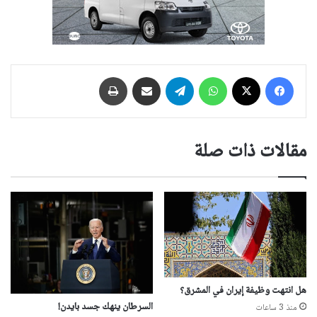
فيسبوك
‫X
واتساب
تيلقرام
مشاركة عبر البريد
طباعة
مقالات ذات صلة
هل ‏انتهت وظيفة إيران في المشرق؟
السرطان ينهك جسد بايدن!
منذ 3 ساعات