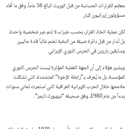
معظم القرارات الحساسة من قبل الوريث البالغ 56 عاماً، وفق ما أفاد
مسؤولون إيرانيون كبار.
لكن عملية اتخاذ القرار، بحسب خبراء، لا تتم عبر شخصية واحدة،
بل تُدار من قبل دائرة ضيقة من النخبة تضم غالباً قادة حاليين
وسابقين بارزين في الحرس الثوري الإيراني.
ويشير هؤلاء إلى أن الجهة الفعلية المؤثرة ليست الحرس الثوري
كمؤسسة، بل ما يُعرف بـ”رابطة الإخوة” المتشددة، التي تشكلت
ملامحها خلال الحرب الإيرانية العراقية التي استمرت ثماني سنوات
بدءاً من عام 1980، وفق صحيفة “نيويورك تايمز”.