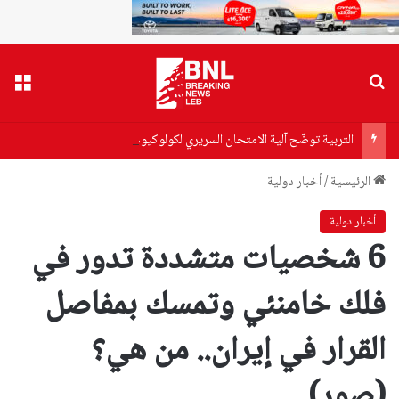
بحث عن
القا
التربية توضّح آلية الامتحان السريري لكولوكيوم الطب العام
الرئيسية
/
أخبار دولية
أخبار دولية
6 شخصيات متشددة تدور في
فلك خامنئي وتمسك بمفاصل
القرار في إيران.. من هي؟
(صور)