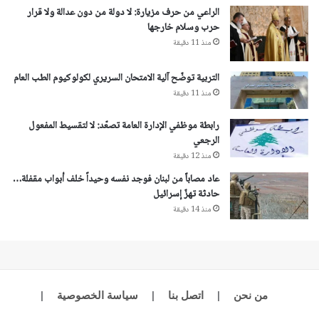
الراعي من حرف مزيارة: لا دولة من دون عدالة ولا قرار
حرب وسلام خارجها
منذ 11 دقيقة
التربية توضّح آلية الامتحان السريري لكولوكيوم الطب العام
منذ 11 دقيقة
رابطة موظفي الإدارة العامة تصعّد: لا لتقسيط المفعول
الرجعي
منذ 12 دقيقة
عاد مصاباً من لبنان فوجد نفسه وحيداً خلف أبواب مقفلة…
حادثة تهزّ إسرائيل
منذ 14 دقيقة
من نحن
|
اتصل بنا
|
سياسة الخصوصية
|