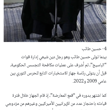
4- حسين طائب
بينما تولى حسين طائب وهو رجل دين شيعي إدارة قوات
“الباسيج”، ثم أشرف على عمليات مكافحة التجسس الحكومية،
قبل أن يتولى رئاسة جهاز الاستخبارات التابع للحرس الثوري بين
عامي 2009 و2022.
كما اشتهر بدوره في “قمع المعارضة”، إذ قام الجهاز خلال فترة
قيادته باحتجاز عدد من الإيرانيين الأميركيين وغيرهم من مزدوجي