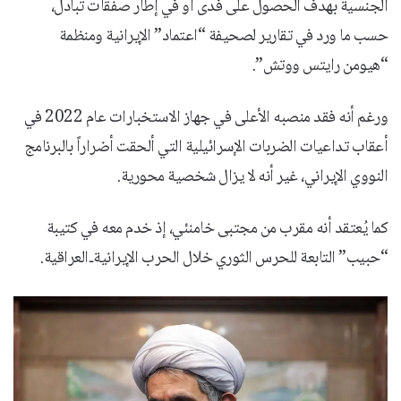
الجنسية بهدف الحصول على فدى أو في إطار صفقات تبادل،
حسب ما ورد في تقارير لصحيفة “اعتماد” الإيرانية ومنظمة
“هيومن رايتس ووتش”.
ورغم أنه فقد منصبه الأعلى في جهاز الاستخبارات عام 2022 في
أعقاب تداعيات الضربات الإسرائيلية التي ألحقت أضراراً بالبرنامج
النووي الإيراني، غير أنه لا يزال شخصية محورية.
كما يُعتقد أنه مقرب من مجتبى خامنئي، إذ خدم معه في كتيبة
“حبيب” التابعة للحرس الثوري خلال الحرب الإيرانية‑العراقية.