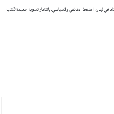
اد في لبنان: الضغط الطائفي والسياسي، بانتظار تسوية جديدة تُكتب.