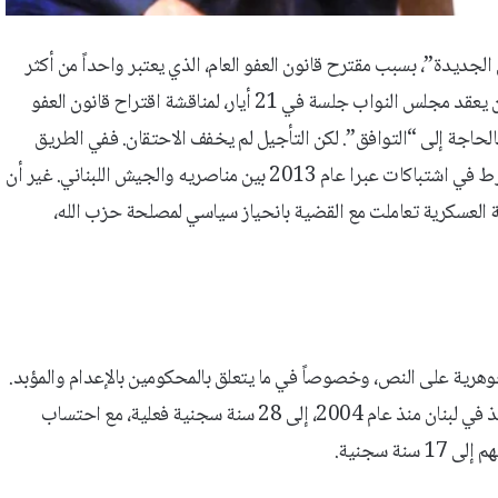
ديدة”، بسبب مقترح قانون العفو العام، الذي يعتبر واحداً من أكثر
الملفات اللبنانية تشابكاً بالطائفية والسياسة. وبعدما كان من المفترض أن يعقد مجلس النواب جلسة في 21 أيار، لمناقشة اقتراح قانون العفو
بالحاجة إلى “التوافق”. لكن التأجيل لم يخفف الاحتقان. ففي الطريق
الجديدة، رُفعت صور ولافتات للشيخ السلفي أحمد الأسير، المتهم بالتورط في اشتباكات عبرا عام 2013 بين مناصريه والجيش اللبناني. غير أن
حكمة العسكرية تعاملت مع القضية بانحياز سياسي لمصلحة حزب الله،
وهرية على النص، وخصوصاً في ما يتعلق بالمحكومين بالإعدام والمؤبد.
وبحسب الصيغة المتداولة، ستُخفّض أحكام الإعدام، وهي عقوبة لم تُنفذ في لبنان منذ عام 2004، إلى 28 سنة سجنية فعلية، مع احتساب
 سجنية.