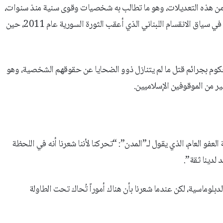
من هذه التعديلات، وهو ما تطالب به شخصيات وقوى سنية منذ سنوات،
ولا سيما في ما يتعلق بموقوفي نهر البارد عام 2007 وعبرا عام 2013، في سياق الانقسام اللبناني الذي أعقب الثورة السورية عام 2011، حين
حكوم بجرائم قتل ما لم يتنازل ذوو الضحايا عن حقوقهم الشخصية، وهو
ير من الموقوفين الإسلاميين.
فو العام، الذي يقول لـ”المدن”: “تحركنا لأننا شعرنا أنه في اللحظة
 لدينا ثقة”.
دبلوماسية، لكن عندما شعرنا بأن هناك أموراً تُحاك تحت الطاولة