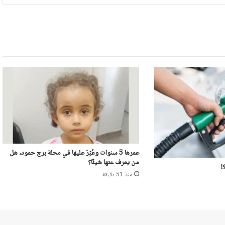
عمرها 5 سنوات وعُثِرَ عليها في محلة برج حمود، هل
من يعرف عنها شيئًا؟
!
منذ 51 دقيقة