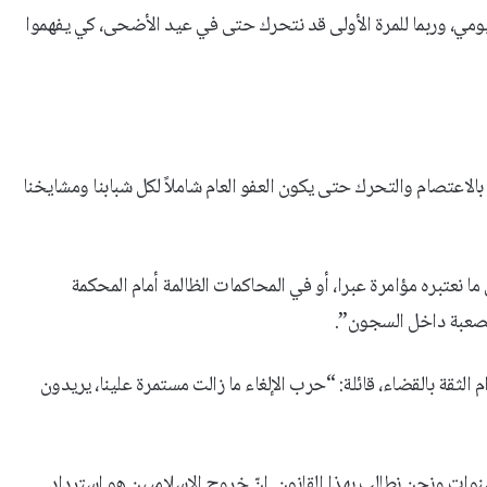
ومي، وربما للمرة الأولى قد نتحرك حتى في عيد الأضحى، كي يفهموا
لاعتصام والتحرك حتى يكون العفو العام شاملاً لكل شبابنا ومشايخنا
ي ما نعتبره مؤامرة عبرا، أو في المحاكمات الظالمة أمام المحكمة
الصعبة داخل السجون”.
ثقة بالقضاء، قائلة: “حرب الإلغاء ما زالت مستمرة علينا، يريدون
نوات ونحن نطالب بهذا القانون. إنّ خروج الإسلاميين هو استرداد