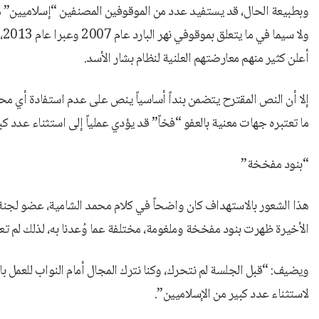
وبطبيعة الحال، قد يستفيد عدد من الموقوفين المصنفين “إسلاميين” 
أعلن كثير منهم معارضتهم العلنية لنظام بشار الأسد.
إلا أن النص المقترح يتضمن بنداً أساسياً ينص على عدم استفادة أي م
ما تعتبره جهات معنية بالعفو “فخاً” قد يؤدي عملياً إلى استثناء عدد كب
“بنود مفخخة”
هذا الشعور بالاستهداف كان واضحاً في كلام محمد الشامية، عضو لجنة الع
الأخيرة ظهرت بنود مفخخة وملغومة، مختلفة عما وُعدنا به، لذلك لم تعد
ويضيف: “قبل الجلسة لم نتحرك، وكنا نترك المجال أمام النواب للعمل بال
لاستثناء عدد كبير من الإسلاميين”.