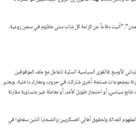
ـ”المدن”: “أتيت دفاعاً عن كرامة كل شاب سني مظلوم في سجن رومية.
للبناني الأوسع. فالقوى السياسية السنّية تتعامل مع ملف الموقوفين
ارنة بمجموعات مسلحة أخرى شاركت في حروب ومعارك داخلية. ويعتبر
طابع سياسي، أو احتجاز طويل الأمد، أو معاملة غير متساوية مقارنة
مفهوم العدالة ولحقوق أهالي العسكريين والضحايا الذين سقطوا في