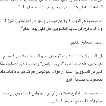
لكرامة السنّة في هذا البلد. ما يجري هو مؤامرة تستهدفنا”.
أما صبحية عز الدين، الآتية من عرسال، وإبنها من الموقوفين، تقول ل
وإذا لم يخرج كل شبابنا المظلومين، فلن نقبل بهذا العفو”.
انقسام يتجاوز القانون
في العمق، لا يبدو النقاش الدائر حول العفو العام منفصلاً عن الانقسام ا
الإسلاميين باعتباره قضية “تمييز سياسي” ومحاسبة غير متساوية مق
كثير من المسؤولين السنّة أن هؤلاء الموقوفين هم ضحايا محاكمات ذات 
بمجموعات مسلّحة أخرى.
أما خصوم هذا الطرح، فيعتبرون أن أي عفو واسع قد يتحول إلى ضربة ل
مواجهات دامية مع الجيش اللبناني.