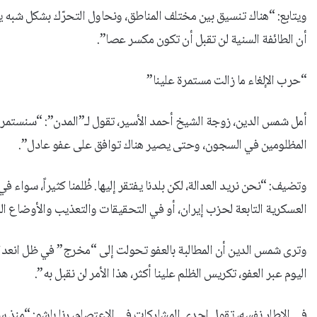
ويتابع: “هناك تنسيق بين مختلف المناطق، ونحاول التحرّك بشكل شبه ي
أن الطائفة السنية لن تقبل أن تكون مكسر عصا”.
“حرب الإلغاء ما زالت مستمرة علينا”
أمل شمس الدين، زوجة الشيخ أحمد الأسير، تقول لـ”المدن”: “سنستمر با
المظلومين في السجون، وحتى يصير هناك توافق على عفو عادل”.
وتضيف: “نحن نريد العدالة، لكن بلدنا يفتقر إليها. ظُلمنا كثيراً، سواء ف
العسكرية التابعة لحزب إيران، أو في التحقيقات والتعذيب والأوضاع 
وترى شمس الدين أن المطالبة بالعفو تحولت إلى “مخرج” في ظل انعدام ال
اليوم عبر العفو، تكريس الظلم علينا أكثر، هذا الأمر لن نقبل به”.
في الإطار نفسه، تقول إحدى المشاركات في الإعتصام، رنا باشو: “منذ س