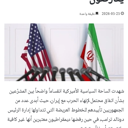
2026-05-25
دقيقة واحدة
شهدت الساحة السياسية الأميركية انقساماً واضحاً بين المشرّعين
بشأن اتفاق محتمل لإنهاء الحرب مع إيران، حيث أبدى عدد من
الجمهوريين تأييدهم للخطوط العريضة التي تتداولها إدارة الرئيس
دونالد ترامب، في حين رفضها ديمقراطيون معتبرين أنها غير كافية