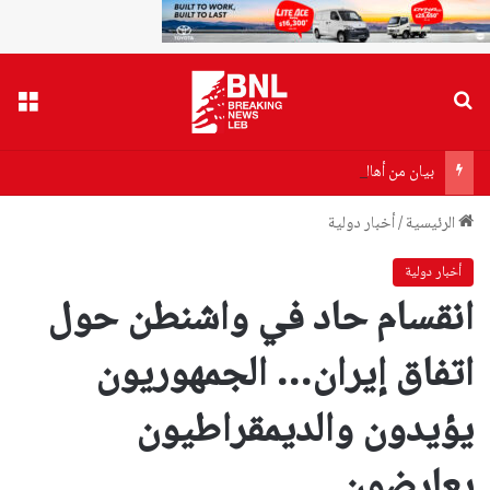
بحث عن
القا
بيان من أهالي ضحايا مرفأ بيروت إلى وزير الصحة…هذا ما جاء فيه!
الرئيسية
/
أخبار دولية
أخبار دولية
انقسام حاد في واشنطن حول
اتفاق إيران… الجمهوريون
يؤيدون والديمقراطيون
يعارضون