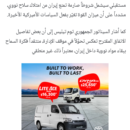
مستقبلي سيشمل شروطاً صارمة تمنع إيران من امتلاك سلاح نووي،
مشدداً على أن ميزان القوة تغيّر بفعل السياسات الأميركية الأخيرة.
كما أشار السيناتور الجمهوري توم تيليس إلى أن بعض تفاصيل
الاتفاق المقترح تعكس تحوّلاً في موقف الإدارة، منتقداً فكرة السماح
ببقاء مواد نووية داخل إيران، معتبراً ذلك غير منطقي