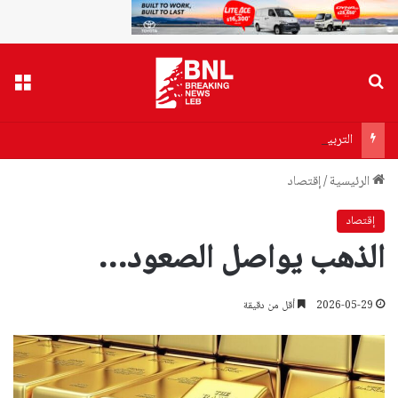
بحث عن
القا
التربية توضّح آلية الامتحان السريري لكولوكيوم الطب العام
الرئيسية
/
إقتصاد
إقتصاد
الذهب يواصل الصعود…
2026-05-29
أقل من دقيقة