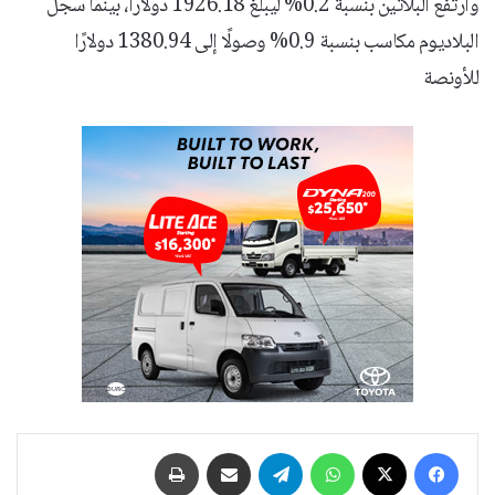
وارتفع البلاتين بنسبة 0.2% ليبلغ 1926.18 دولارًا، بينما سجّل
البلاديوم مكاسب بنسبة 0.9% وصولًا إلى 1380.94 دولارًا
للأونصة
فيسبوك
‫X
واتساب
تيلقرام
مشاركة عبر البريد
طباعة