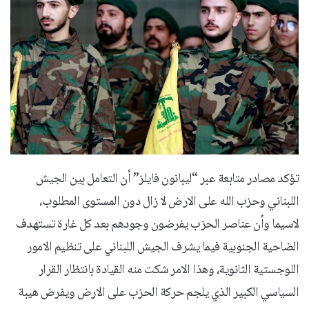
تؤكد مصادر متابعة عبر “ليبانون فايلز” أن التعامل بين الجيش
اللبناني وحزب الله على الارض لا زال دون المستوى المطلوب،
لاسيما وأن عناصر الحزب يفرضون وجودهم بعد كل غارة تستهدف
الضاحية الجنوبية فيما يشرف الجيش اللبناني على تنظيم الامور
اللوجستية الثانوية، وهذا الامر شكت منه القيادة بانتظار القرار
السياسي الكبير الذي يلجم حركة الحزب على الارض ويفرض هيبة