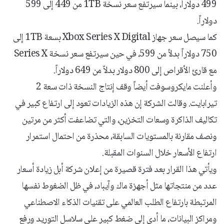
499 دولاراً، بينما سيرتفع سعر نسخة 1TB من 449 إلى 599
دولاراً.
كما سيصل سعر جهاز Xbox Series X Digital بسعة 1TB إلى
750 دولاراً بدلاً من 599، في حين سيرتفع سعر نسخة Series X
مع قارئ الأقراص إلى 800 دولار بدلاً من 649 دولاراً.
وأعلنت مايكروسوفت أيضاً وقف إنتاج النسخة ذات سعة 2
تيرابايت. وقالت الشركة إن هذه الزيادات تعود إلى ارتفاع كبير في
تكاليف الذاكرة وسعات التخزين، والتي تضاعفت أكثر من مرتين
ونصف مقارنة بالمستويات السابقة، محذرة من احتمال استمرار
ارتفاع الأسعار خلال السنوات المقبلة.
ويأتي هذا القرار بعد فترة قصيرة من إعلان شركة أبل زيادة أسعار
عدد من منتجاتها مثل أجهزة ماك وآيباد، في ظل الضغوط نفسها
المرتبطة بارتفاع الطلب العالمي على تقنيات الذكاء الاصطناعي
ومراكز البيانات، ما أدى إلى ضغط كبير على سلاسل التوريد ورفع