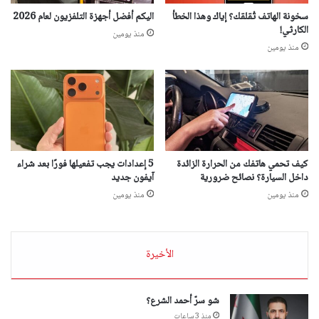
سخونة الهاتف تُقلقك؟ إياك وهذا الخطأ
اليكم أفضل أجهزة التلفزيون لعام 2026
الكارثي!
منذ يومين
منذ يومين
كيف تحمي هاتفك من الحرارة الزائدة
5 إعدادات يجب تفعيلها فورًا بعد شراء
داخل السيارة؟ نصائح ضرورية
آيفون جديد
منذ يومين
منذ يومين
الأخيرة
شو سرّ أحمد الشرع؟
منذ 3 ساعات