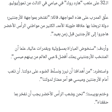
الـ32 على ملعب “هارد روك” في ميامي في الثالث من تموز/يوليو.
علّق المدرب على هذه المواجهة، قائلا: “نفتخر بمواجهة الأرجنتين؛
دولة تربطنا بها علاقة طويلة الأمد، الكثير من مواطني الرأس الأخضر
هاجروا إلى الأرجنتين قبل زمن بعيد”.
وأردف: “سنخوض المباراة بمسؤولية وبقدرات عالية، علما أن
المنتخب الأرجنتيني يملك أفضل لاعبي العالم من بينهم ميسي”.
واستطرد: “من أهدافنا أن نبرز ونسلّط الضوء على دولتنا. أن نلعب
أمام الأرجنتين وميسي هو أمر ممتاز لدولتنا”.
وختم بوبيستا: “نحن وشعب الرأس الأخضر يجب أن نفخر بما
حققناه”.