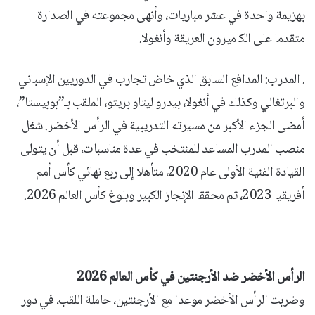
بهزيمة واحدة في عشر مباريات، وأنهى مجموعته في الصدارة
متقدما على الكاميرون العريقة وأنغولا.
. المدرب: المدافع السابق الذي خاض تجارب في الدوريين الإسباني
والبرتغالي وكذلك في أنغولا، بيدرو ليتاو بريتو، الملقب بـ”بوبيستا”،
أمضى الجزء الأكبر من مسيرته التدريبية في الرأس الأخضر. شغل
منصب المدرب المساعد للمنتخب في عدة مناسبات، قبل أن يتولى
القيادة الفنية الأولى عام 2020، متأهلا إلى ربع نهائي كأس أمم
أفريقيا 2023، ثم محققا الإنجاز الكبير وبلوغ كأس العالم 2026.
الرأس الأخضر ضد الأرجنتين في كأس العالم 2026
وضربت الرأس الأخضر موعدا مع الأرجنتين، حاملة اللقب، في دور