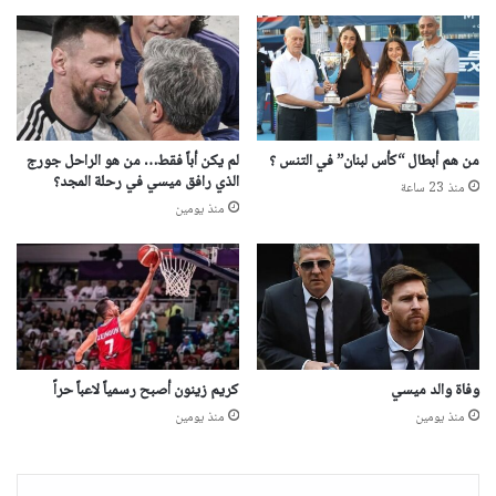
من هم أبطال “كأس لبنان” في التنس ؟
لم يكن أباً فقط… من هو الراحل جورج
الذي رافق ميسي في رحلة المجد؟
منذ 23 ساعة
منذ يومين
وفاة والد ميسي
​كريم زينون​ أصبح رسمياً لاعباً حراً
منذ يومين
منذ يومين