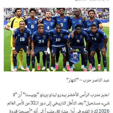
عبد الناصر حرب – “النهار”
اعتبر مدرب الرأس الأخضر بيدرو ليتاو بريتو “بوبيستا” أن “لا
شيء مستحيل” بعد التأهل التاريخي إلى دور الـ32 من كأس العالم
2026 لكرة القدم في أول مشاركة، مشيراً إلى أنه “أصبحنا قدوة