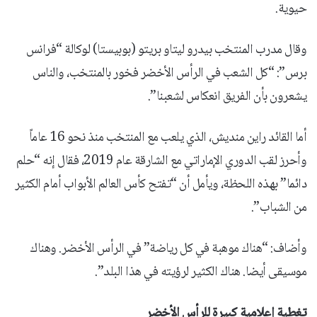
حيوية.
وقال مدرب المنتخب بيدرو ليتاو بريتو (بوبيستا) لوكالة “فرانس
برس”: “كل الشعب في الرأس الأخضر فخور بالمنتخب، والناس
يشعرون بأن الفريق انعكاس لشعبنا”.
أما القائد راين منديش، الذي يلعب مع المنتخب منذ نحو 16 عاماً
وأحرز لقب الدوري الإماراتي مع الشارقة عام 2019، فقال إنه “حلم
دائما” بهذه اللحظة، ويأمل أن “تفتح كأس العالم الأبواب أمام الكثير
من الشباب”.
وأضاف: “هناك موهبة في كل رياضة” في الرأس الأخضر. وهناك
موسيقى أيضا. هناك الكثير لرؤيته في هذا البلد”.
تغطية إعلامية كبيرة للرأس الأخضر