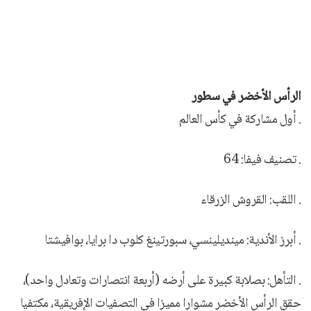
الرأس الأخضر في سطور
. أول مشاركة في كأس العالم
. تصنيف فيفا: 64
. اللقب: القروش الزرقاء
. أبرز الأندية: مينديلينسي، سبورتينغ كلوب دا برايا، بوافيشتا
. التأهل: بصلابة كبيرة على أرضه (أربعة انتصارات وتعادل واحد)،
حقق الرأس الأخضر مشوارا مميزا في التصفيات الإفريقية، مكتفيا