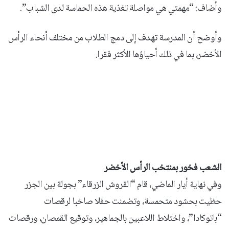
وأضاف: “مهمتي هي مواصلة تغذية هذه الحماسة لدى الشباب”.
وأوضح أن المدرسة تهدف إلى دمج الطلاب من مختلف أنحاء الرأس
الأخضر، بما في ذلك أحياؤها الأكثر فقرا.
الشعب فخور بمنتخب الرأس الأخضر
وفي نهاية أيار الماضي، قام “القروش الزرقاء” بجولة بين الجزر
حظيت بحشود متحمسة، وتضمنت حفلا صاخبا لرقصات
“باتوكادا”، واختلاط اللاعبين بالجماهير، وتوقيع القمصان، ورقصات