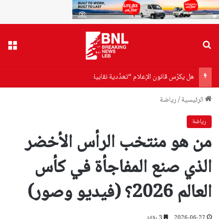
بحث عن
القا
هل يكرّس قانون الإعلام “تعدّدية نقابية” أو يفتح “دكاكين طائفية”؟
الرئيسية
/
رياضة
رياضة
من هو منتخب الرأس الأخضر
الذي صنع المفاجأة في كأس
العالم 2026؟ (فيديو وصور)
2026-06-27
3 دقائق