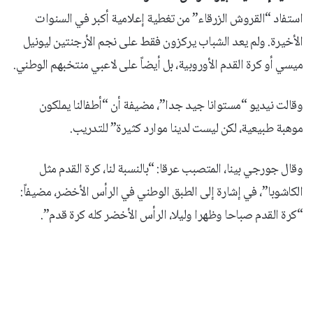
استفاد “القروش الزرقاء” من تغطية إعلامية أكبر في السنوات
الأخيرة. ولم يعد الشباب يركزون فقط على نجم الأرجنتين ليونيل
ميسي أو كرة القدم الأوروبية، بل أيضاً على لاعبي منتخبهم الوطني.
وقالت نيديو “مستوانا جيد جدا”، مضيفة أن “أطفالنا يملكون
موهبة طبيعية، لكن ليست لدينا موارد كثيرة” للتدريب.
وقال جورجي بينا، المتصبب عرقا: “بالنسبة لنا، كرة القدم مثل
الكاشوبا”، في إشارة إلى الطبق الوطني في الرأس الأخضر، مضيفاً:
“كرة القدم صباحا وظهرا وليلا، الرأس الأخضر كله كرة قدم”.