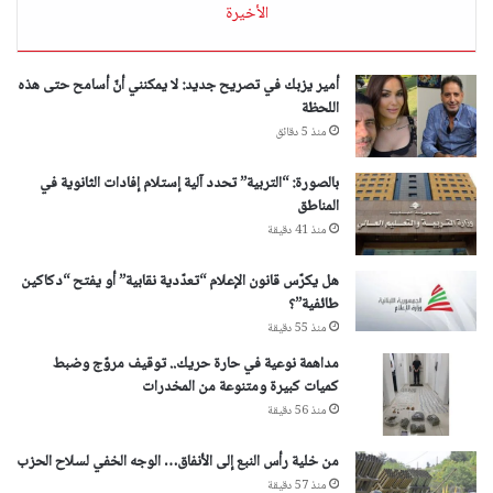
الأخيرة
أمير يزبك في تصريح جديد: لا يمكنني أنّ أسامح حتى هذه
اللحظة
منذ 5 دقائق
بالصورة: “التربية” تحدد آلية إستلام إفادات الثانوية في
المناطق
منذ 41 دقيقة
هل يكرّس قانون الإعلام “تعدّدية نقابية” أو يفتح “دكاكين
طائفية”؟
منذ 55 دقيقة
مداهمة نوعية في حارة حريك.. توقيف مروّج وضبط
كميات كبيرة ومتنوعة من المخدرات
منذ 56 دقيقة
من خلية رأس النبع إلى الأنفاق… الوجه الخفي لسلاح الحزب
منذ 57 دقيقة