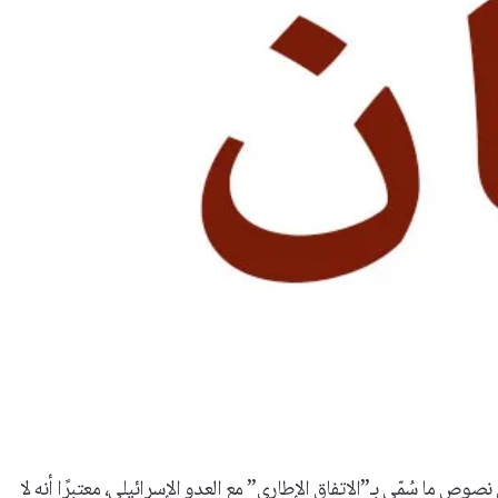
صوص ما سُمّي بـ”الاتفاق الإطاري” مع العدو الإسرائيلي، معتبرًا أنه لا