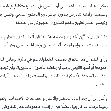
يمكن اعتباره مجرد تفاهم أمني أو سياسي، بل مشروع متكامل لإعادة صي
وسياسية وأمنية تتعارض بصورة مباشرة مع الدستور اللبناني، وتمس جوهر 
وتؤسس لمسار تطبيع يخدم المشروع الصهيوني في المنطقة.
وقال في بيان: “إن أخطر ما يتضمنه هذا الاتفاق أنه لا يكتفي بتنظيم ترت
ممارستها بشروط وإجراءات وآليات تحقق وإشراف خارجي، وهو أمر يشكل ان
ورأى اللقاء أن هذا الاتفاق، بصيغته المتداولة، يقع في دائرة البطلان ال
حدودها أو أمنها القومي يجب أن يخضع للأصول الدستورية، وأن تجاوزه 
الولايات المتحدة الأميركية دور الضامن والمشرف والمراقب على آليات ال
اللبناني.
وأشار إلى أن ربط إعادة الانتشار والإعمار والمساعدات الاقتصادية و
رهينة لإملاءات خارجية، فضلًا عن أن إنشاء مجموعات عمل للتفاوض حو