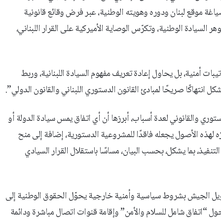
اغة موقع لبنان ودوره وهويته الوطنية، عبر فرض وقائع قانونية
السيادة الوطنية، وتكرّس الوصاية الأميركية على القرار اللبناني،
يبات أمنية، بل يحاول إعادة تعريف مفهوم السيادة اللبنانية، وربط
تهاكًا صريحًا لمبادئ القانون الدستوري اللبناني والقانون الدولي”.
دستوري والقانوني لعدة أسباب، أبرزها أن أي اتفاق يمس سيادة الدولة أو
لهذه الأصول يجعله فاقدًا للمشروعية الدستورية، إضافة إلى منح
تنفيذ، بما يشكل، بحسب البيان، مساسًا باستقلال القرار السيادي
تمويل الجيش بشروط سياسية وأمنية خارجية يحوّل الحقوق الوطنية إلى
ل “اتفاق شامل للسلام والأمن” وإقامة قنوات اتصال مباشرة ودائمة