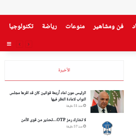
د
فن ومشاهير
منوعات
رياضة
تكنولوجيا
إضاف
الأخيرة
الرئيس عون اعاد أربعة قوانين كان قد اقرها مجلس
النواب لاعادة النظر فيها
منذ 51 دقيقة
لا تشارك رمز OTP…تحذير من قوى الأمن
منذ 57 دقيقة