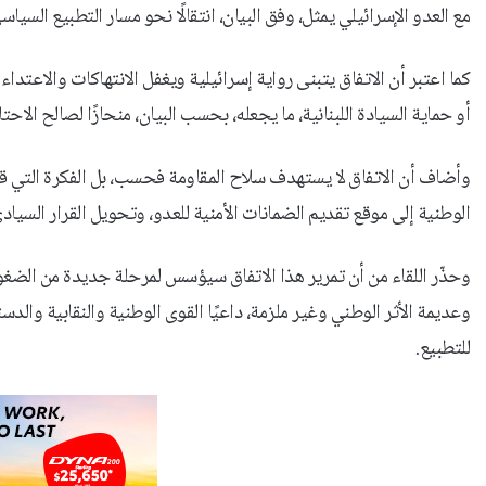
مع العدو الإسرائيلي يمثل، وفق البيان، انتقالًا نحو مسار التطبيع السياس
كما اعتبر أن الاتفاق يتبنى رواية إسرائيلية ويغفل الانتهاكات والاع
أو حماية السيادة اللبنانية، ما يجعله، بحسب البيان، منحازًا لصالح الاحتل
وأضاف أن الاتفاق لا يستهدف سلاح المقاومة فحسب، بل الفكرة التي قام 
الوطنية إلى موقع تقديم الضمانات الأمنية للعدو، وتحويل القرار السي
وحذّر اللقاء من أن تمرير هذا الاتفاق سيؤسس لمرحلة جديدة من الضغوط 
وعديمة الأثر الوطني وغير ملزمة، داعيًا القوى الوطنية والنقابية والد
للتطبيع.