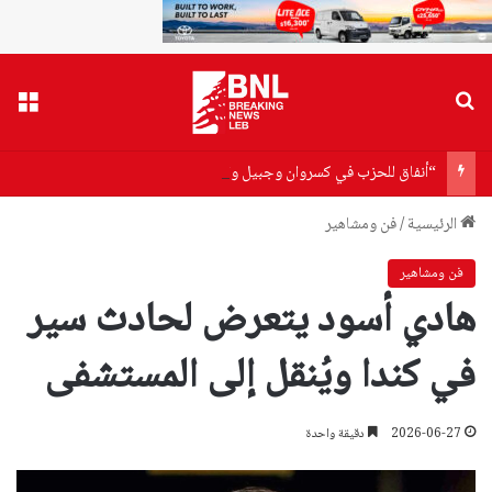
بحث عن
القا
“أنفاق للحزب في كسروان وجبيل والمختارة”… نزع السلاح يبدأ من هنا!
الرئيسية
/
فن ومشاهير
فن ومشاهير
هادي أسود يتعرض لحادث سير
في كندا ويُنقل إلى المستشفى
2026-06-27
دقيقة واحدة