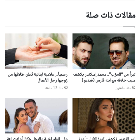
مقالات ذات صلة
تبرأ من “الحزب”.. محمد إسكندر يكشف
رسمياً.. إعلامية لبنانية تُعلن طلاقها من
سبب خلافه مع ابنه فارس (فيديو)
زوجها رجل الأعمال
منذ ساعتين
منذ 13 ساعة
نور الغندور تكشف للمرة الأولى: أزمة
على انغام اغنية والدها.. هكذا أعلنت ابنة