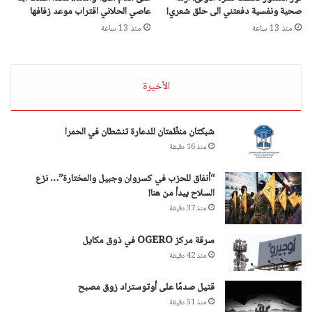
صحية ونفسية دفعتني الى حلق شعري!
عاصي الحلاني اقتراب موعد زفافها
منذ 13 ساعة
منذ 13 ساعة
الأخيرة
شبكتان منظّمتان للدعارة تنشطان في الحمرا
منذ 16 دقيقة
“أنفاق للحزب في كسروان وجبيل والمختارة”… نزع
السلاح يبدأ من هنا!
منذ 37 دقيقة
سرقة مركز OGERO في ذوق مكايل
منذ 42 دقيقة
قتيل صدمًا على أوتوستراد زوق مصبح
منذ 51 دقيقة