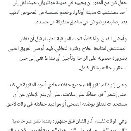
حفل كان من المقرر أن يحييه في مدينة مونتريال، حيث نُقل إلى
أحد مستشفيات مدينة أوتاوا، وخضع لسلسلة من الفحوص الطبية
بعد إصابته برضوض في مناطق متفرقة من جسده.
وأمضى الفنان يومًا كاملًا تحت المراقبة الطبية، قبل أن يغادر
المستشفى لمتابعة العلاج وفترة التعافي، فيما أوصى الفريق الطبي
بضرورة حصوله على الراحة وتأجيل أي نشاط فني إلى حين
استقرار حالته بشكل كامل.
وعلى إثر ذلك، تقرر إلغاء جميع حفلات هادي أسود المقررة في كندا
حتى إشعار آخر، حفاظًا على سلامته، على أن يتم الإعلان عن أي
مستجدات تتعلق بوضعه الصحي أو مواعيد حفلاته في وقت لاحق.
وفي الوقت نفسه، أثار الفنان قلق جمهوره بعدما نشر عبر خاصية
“الستوري” في حسابه على “إنستغرام” صورة أظهرت الأضرار التي