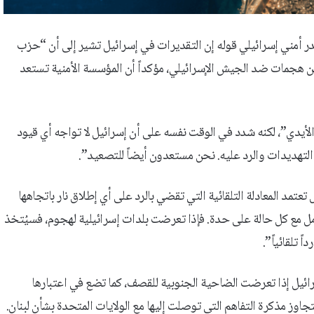
ر أمني إسرائيلي قوله إن التقديرات في إسرائيل تشير إلى أن “حزب
عبر شن هجمات ضد الجيش الإسرائيلي، مؤكداً أن المؤسسة الأمنية تستعد
أيدي”، لكنه شدد في الوقت نفسه على أن إسرائيل لا تواجه أي قيود
التهديدات والرد عليه. نحن مستعدون أيضاً للتصعيد”.
يل تعتمد المعادلة التلقائية التي تقضي بالرد على أي إطلاق نار باتجاهها
مل مع كل حالة على حدة. فإذا تعرضت بلدات إسرائيلية لهجوم، فسيُتخذ
ً تلقائياً”.
ائيل إذا تعرضت الضاحية الجنوبية للقصف، كما تضع في اعتبارها
وز مذكرة التفاهم التي توصلت إليها مع الولايات المتحدة بشأن لبنان.