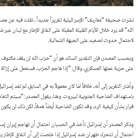
نشرت صحيفة “معاريف” الإسرائيلية تقريراً جديداً ، نقلت فيه عن مصد
الله” قد يرد خلال الأيام القليلة المقبلة على اتفاق الإطار مع لبنان 
لاحتمال حدوث تصعيد على الجبهة الشمالية.
وبحسب المصدر، فإن التقدير السائد هو أن “حزب الله لن يقف مكتوف ال
على حرية عملها العسكري، وقال: “إذا هاجم الحزب، فسنعمل على إزالة 
وأشار التقرير إلى أنه، خلافاً لما كان معمولاً به في السابق، لم تعد إسرائ
باستهداف الضاحية الجنوبية لبيروت. وهنا، يقول المصدر: “سيتم التعا
قرار بشأن كيفية الرد، وقد تكون الضاحية أيضاً هدفاً، لكن ذلك لن يكون ردا
وذكر المصدر أن إسرائيل تأخذ في الحسبان احتمال أن تهاجم إيران إسر
احتمال أن تتحرك طهران ضد إسرائيل إذا خلصت إلى أن اتفاق الإطار يتجا