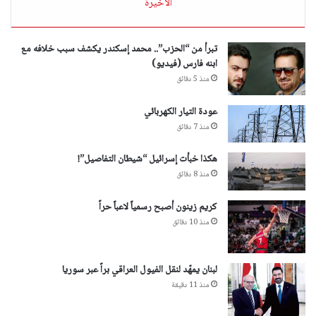
الأخيرة
تبرأ من “الحزب”.. محمد إسكندر يكشف سبب خلافه مع
ابنه فارس (فيديو)
منذ 5 دقائق
عودة التيار الكهربائي
منذ 7 دقائق
هكذا خبأت إسرائيل “شيطان التفاصيل”!
منذ 8 دقائق
​كريم زينون​ أصبح رسمياً لاعباً حراً
منذ 10 دقائق
لبنان يمهّد لنقل الفيول العراقي براً عبر سوريا
منذ 11 دقيقة