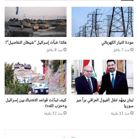
عودة التيار الكهربائي
هكذا خبأت إسرائيل “شيطان التفاصيل”!
منذ 7 دقائق
منذ 8 دقائق
لبنان يمهّد لنقل الفيول العراقي براً عبر
كيف تبدّلت قواعد الاشتباك بين إسرائيل
سوريا
و«حزب الله»؟
منذ 11 دقيقة
منذ 12 دقيقة