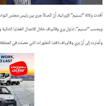
أفادت وكالة “تسنيم” الإيرانية، أنّ اتّصالاً جرى بين رئيس مجلس النو
وبحسب “تسنيم”، تناول بري وقاليباف خلال الاتصال القضايا الثنائية 
وأشارت إلى أنّ بري وقاليباف ناقشا التطورات التي حصلت في المنطقة 