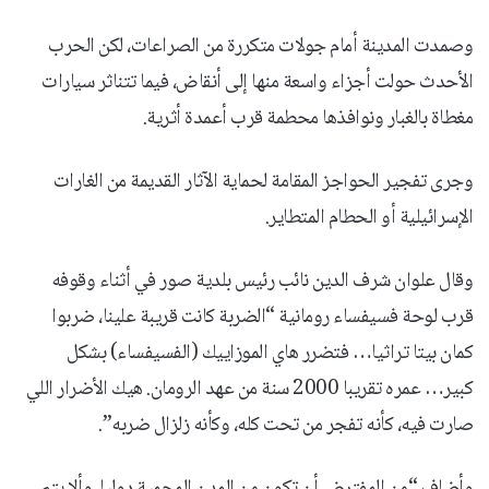
وصمدت المدينة أمام جولات متكررة من الصراعات، لكن الحرب
الأحدث حولت أجزاء واسعة منها إلى أنقاض، فيما تتناثر سيارات
مغطاة بالغبار ونوافذها محطمة قرب أعمدة أثرية.
وجرى تفجير الحواجز المقامة لحماية الآثار القديمة من الغارات
الإسرائيلية أو الحطام المتطاير.
وقال علوان شرف الدين نائب رئيس بلدية صور في أثناء وقوفه
قرب لوحة فسيفساء رومانية “الضربة كانت قريبة علينا، ضربوا
كمان بيتا تراثيا… فتضرر هاي الموزاييك (الفسيفساء) بشكل
كبير… عمره تقريبا 2000 سنة من عهد الرومان. هيك الأضرار اللي
صارت فيه، كأنه تفجر من تحت كله، وكأنه زلزال ضربه”.
وأضاف “من المفترض أن تكون من المدن المحمية دوليا، وألا يتم