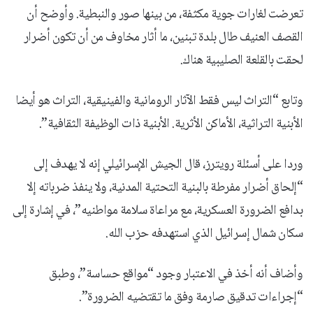
تعرضت لغارات جوية مكثفة، من بينها صور والنبطية. وأوضح أن
القصف العنيف طال بلدة تبنين، ما أثار مخاوف من أن تكون أضرار
لحقت بالقلعة الصليبية هناك.
وتابع “التراث ليس فقط الآثار الرومانية والفينيقية، التراث هو أيضا
الأبنية التراثية، الأماكن الأثرية. الأبنية ذات الوظيفة الثقافية”.
وردا على أسئلة رويترز، قال الجيش الإسرائيلي إنه لا يهدف إلى
“إلحاق أضرار مفرطة بالبنية التحتية المدنية، ولا ينفذ ضرباته إلا
بدافع الضرورة العسكرية، مع مراعاة سلامة مواطنيه”، في إشارة إلى
سكان شمال إسرائيل الذي استهدفه حزب الله.
وأضاف أنه أخذ في الاعتبار وجود “مواقع حساسة”، وطبق
“إجراءات تدقيق صارمة وفق ما تقتضيه الضرورة”.