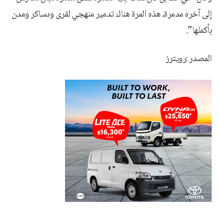
إلى آخره مدمرة، هذه المرة هناك تدمير منهجي لقرى ودساكر ومدن
بأكملها”.
المصدر :رويترز