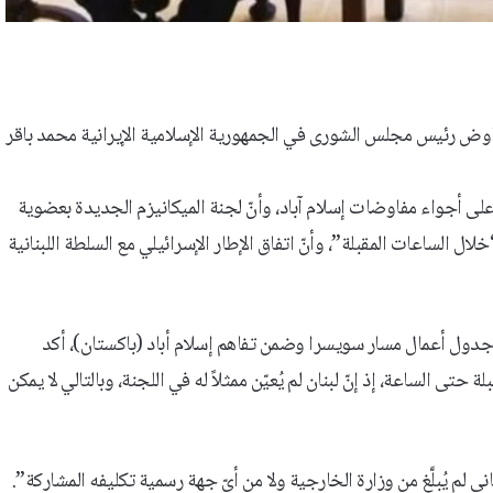
مفاوض رئيس مجلس الشورى في الجمهورية الإسلامية الإيرانية محمد باقر
لى أجواء مفاوضات إسلام آباد، وأنّ لجنة الميكانيزم الجديدة بعضوية
ل الساعات المقبلة”، وأنّ اتفاق الإطار الإسرائيلي مع السلطة اللبنانية
لى جدول أعمال مسار سويسرا وضمن تفاهم إسلام أباد (باكستان)، أكد
 حتى الساعة، إذ إنّ لبنان لم يُعيّن ممثلاً له في اللجنة، وبالتالي لا يمكن
ي لم يُبلَّغ من وزارة الخارجية ولا من أيّ جهة رسمية تكليفه المشاركة”.