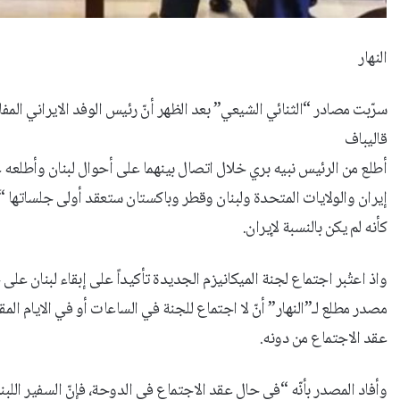
النهار
سرّبت مصادر “الثنائي الشيعي” بعد الظهر أنّ رئيس الوفد الايراني ال
قاليباف
أطلع من الرئيس نبيه بري خلال اتصال بينهما على أحوال لبنان وأطلعه ع
إيران والولايات المتحدة ولبنان وقطر وباكستان ستعقد أولى جلساتها “خلا
كأنه لم يكن بالنسبة لإيران.
واذ اعتُبر اجتماع لجنة الميكانيزم الجديدة تأكيداً على إبقاء لبنان ع
مصدر مطلع لـ”النهار” أنّ لا اجتماع للجنة في الساعات أو في الايام المقبلة
عقد الاجتماع من دونه.
وأفاد المصدر بأنّه “في حال عقد الاجتماع في الدوحة، فإنّ السفير اللبنان