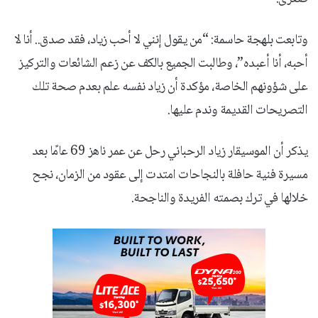
​وتابعت بلهجة حاسمة: “من يقول إنني لا أحب زياد، فقد صدق.. أنا لا
أحبه، أنا أعبده”، وطالبت الجميع بالكف عن زعم الشائعات والتركيز
على شؤونهم الخاصة، مؤكدة أن زياد نفسه علم بعدم صحة تلك
التصريحات القديمة وندم عليها.
يذكر أن الموسيقار زياد الرحباني رحل عن عمر ناهز 69 عامًا بعد
مسيرة فنية حافلة بالنجاحات امتدت إلى عقود من الزمان، نجح
خلالها في ترك بصمته الفريدة والناجحة.