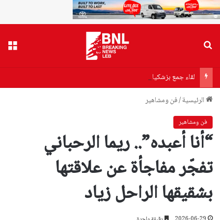
بحث عن
القا
لقاء جمع بزشكيان بخامنئي اليوم.. ماذا دار بينهما؟
الرئيسية
/
فن ومشاهير
فن ومشاهير
“أنا أعبده”.. ريما الرحباني
تفجّر مفاجأة عن علاقتها
بشقيقها الراحل زياد
2026-06-29
دقيقة واحدة