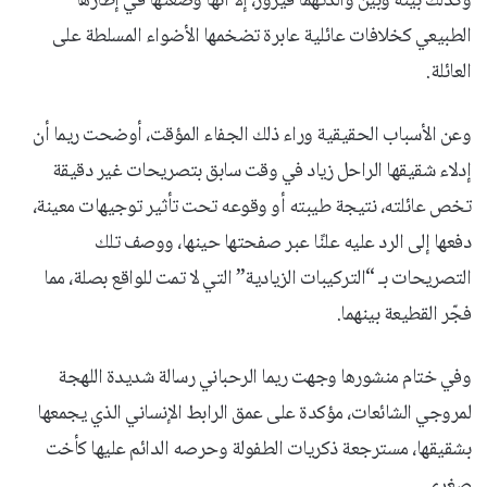
وكذلك بينه وبين والدتهما فيروز، إلا أنها وضعتها في إطارها
الطبيعي كخلافات عائلية عابرة تضخمها الأضواء المسلطة على
العائلة.
​وعن الأسباب الحقيقية وراء ذلك الجفاء المؤقت، أوضحت ريما أن
إدلاء شقيقها الراحل زياد في وقت سابق بتصريحات غير دقيقة
تخص عائلته، نتيجة طيبته أو وقوعه تحت تأثير توجيهات معينة،
دفعها إلى الرد عليه علنًا عبر صفحتها حينها، ووصف تلك
التصريحات بـ “التركيبات الزيادية” التي لا تمت للواقع بصلة، مما
فجّر القطيعة بينهما.
​وفي ختام منشورها وجهت ريما الرحباني رسالة شديدة اللهجة
لمروجي الشائعات، مؤكدة على عمق الرابط الإنساني الذي يجمعها
بشقيقها، مسترجعة ذكريات الطفولة وحرصه الدائم عليها كأخت
صغرى.