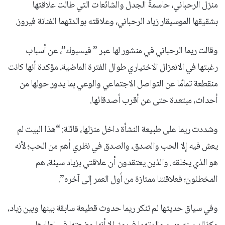
منزل الرحباني، حاسمةً الجدل والشائعات التي طالت علاقتها
بشقيقها الموسيقار زياد الرحباني، وعلاقته بوالدتهما الفنانة فيروز.
وقالت ريما الرحباني في منشور لها عبر ” فيسبوك”، عن أسباب
رغبتها في الانعزال الاختياري طوال الفترة الماضية، مؤكدة أنها كانت
منقطعة تمامًا عن التواصل الاجتماعي والوعي بما يدور حولها من
أحداث، مبتعدة حتى عن أقرب أصدقائها.
​وشددت ريما على طبيعة النشأة داخل منزلها، قائلة: “هذا البيت لم
يعش فيه إلا الحب والصدق، والصدق في نظري أهم من الحب؛ لأنه
هو الذي يخلقه. والذين يعتقدون أن علاقتي بزياد سيئة، هم
المخطئون؛ فعلاقتنا ممتازة من أول العمر إلى آخره”.
​وفي سياق حديثها لم تنكر ريما حدوث قطيعة سابقة بينها وبين زياد،