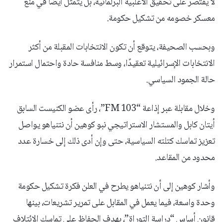
لا يقتصر على تحقيق الأغلبية البرلمانية، بل يتمثل أيضًا في منع
معسكر خصومه من تشكيل حكومة.
وبحسب الصحيفة، يتوقع أن تكون الانتخابات المقبلة من أكثر
الانتخابات الإسرائيلية تعقيدًا، وسط منافسة حادة واحتمال استمرار
حالة الجمود السياسي.
وخلال مقابلة عبر إذاعة “103 FM”، رأى عضو الكنيست السابق
أيتان كابل والمستشار الاستراتيجي نبو كوهين أن نتنياهو يواصل
تعزيز تماسك كتلته السياسية، حتى وإن أدى ذلك إلى خسارة عدد
محدود من المقاعد.
وأشار كوهين إلى أن نتنياهو يطرح في العلن فكرة تشكيل حكومة
وحدة واسعة، فيما يعمل في المقابل على تمرير تشريعات، بينها
قانون أساس “دراسة التوراة”، بهدف الحفاظ على تماسك الائتلاف