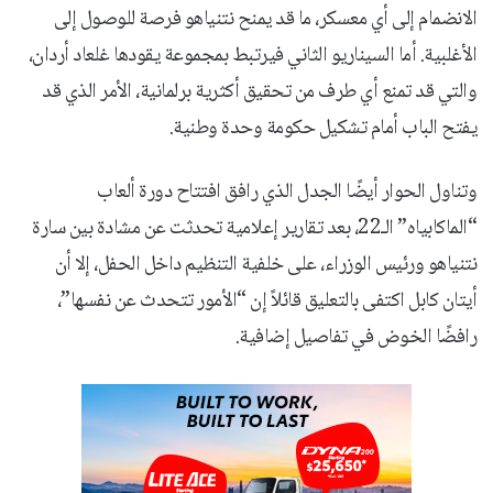
الانضمام إلى أي معسكر، ما قد يمنح نتنياهو فرصة للوصول إلى
الأغلبية. أما السيناريو الثاني فيرتبط بمجموعة يقودها غلعاد أردان،
والتي قد تمنع أي طرف من تحقيق أكثرية برلمانية، الأمر الذي قد
يفتح الباب أمام تشكيل حكومة وحدة وطنية.
وتناول الحوار أيضًا الجدل الذي رافق افتتاح دورة ألعاب
“الماكابياه” الـ22، بعد تقارير إعلامية تحدثت عن مشادة بين سارة
نتنياهو ورئيس الوزراء، على خلفية التنظيم داخل الحفل، إلا أن
أيتان كابل اكتفى بالتعليق قائلاً إن “الأمور تتحدث عن نفسها”،
رافضًا الخوض في تفاصيل إضافية.