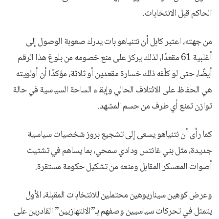
الحاكم قبل الانتخابات.
من جهته، اعتبر كابل أن نتنياهو بات يدرك صعوبة الوصول إلى
أغلبية 61 مقعدًا، لذلك يركز على منع خصومه من بلوغ هذا الرقم
أيضًا، حتى لو كلّفه ذلك خسارة مقعدين أو ثلاثة، مؤكدًا أن أولويته
هي الحفاظ على الائتلاف الحالي وإبقاء الساحة السياسية في حالة
توازن تمنع أي طرف من حسم المشهد.
كما رأى أن نتنياهو يسعى إلى تشجيع بروز شخصيات سياسية
جديدة، مثل بني غانتس ودادي سمحي، بما يساهم في تشتيت
أصوات المعسكر المقابل ومنعه من تشكيل حكومة مستقرة.
وعرض كوهين سيناريوهين محتملين للانتخابات المقبلة، الأول
يتمثل في تحركات سياسيين وصفهم بـ”الانتهازيين” القادرين على