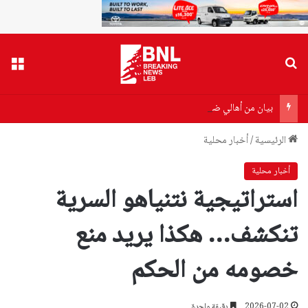
بحث عن
القا
بيان من أهالي ضحايا مرفأ بيروت إلى وزير الصحة…هذا ما جاء فيه!
الرئيسية
/
أخبار محلية
أخبار محلية
استراتيجية نتنياهو السرية
تنكشف… هكذا يريد منع
خصومه من الحكم
2026-07-02
دقيقة واحدة