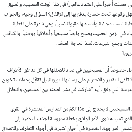
لتي حصلت أخيراً على اعتماد عالمي) في هذا الوقت العصيب، والضيق
هل وقوعها تحت خسارة يدفع بها إلى الإقفال؟ السؤال وجيه، والجواب
طية ليست مجانية وأقساطها مقبولة نسبياً، وهي قادرة على تغطية
باء في الزمن العصيب يصبح واجباً مسيحياً وأخلاقياً ووطنياً. والكنائس
دات وجمع التبرعات، لسدّ الحاجة الملحّة.
ربوية
قط، خصوصاً أن المسيحيين في عداد تلامذتها في كل مناطق الأطراف
تلقى التقدير والاحترام على رسالتها التربوية، بل تقابَل بحملات تخوين
درسة التي وفق رأيه “شاركت في نشر العلمنة بين المسلمين، وانحلال
 المسيحيين لا يحتاج إلى هذا الكمّ من المدارس المنتشرة في القرى
الذي تمارسه قوى الأمر الواقع، بخطة مدروسة لجذب التلاميذ إلى
تستدعي المواجهة، الخاسرة في أحيان كثيرة، في أجواء التطرف والانغلاق