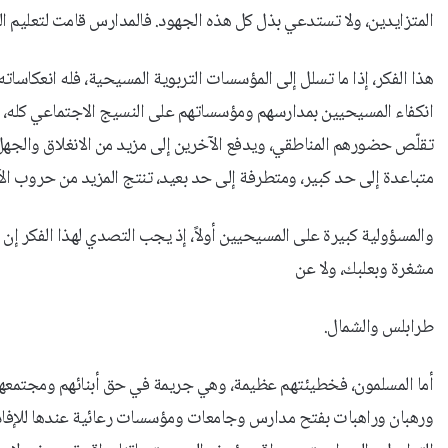
المتزايدين، ولا تستدعي بذل كل هذه الجهود. فالمدارس قامت لتعليم 
هذا الفكر، إذا ما تسلل إلى المؤسسات التربوية المسيحية، فله انعكاساته
انكفاء المسيحيين بمدارسهم ومؤسساتهم على النسيج الاجتماعي كله، و
تقلّص حضورهم المناطقي، ويدفع الآخرين إلى مزيد من الانغلاق والجهل
متباعدة إلى حد كبير، ومتطرفة إلى حد بعيد، تنتج المزيد من حروب ال
والمسؤولية كبيرة على المسيحيين أولاً، إذ يجب التصدي لهذا الفكر إن ب
مشغرة وبعلبك، ولا عن
طرابلس والشمال.
أما المسلمون، فخطيئتهم عظيمة، وهي جريمة في حق أبنائهم ومجتمعهم
ورهبان وراهبات بفتح مدارس وجامعات ومؤسسات رعائية عندها للإفادة 