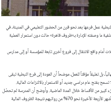
النبطية عمل فرعها بعد نحو قرن من الحضور التعليمي في المدينة، في
ية ما وصفته الإدارة بـ«ظروف قاهرة» حالت دون استمرار العملية
 120 أستاذاً، ما يضع مئات العائلات أمام واقع الانتقال إلى فروع أخرى تابعة للمؤسسة أو إلى مدارس
ياً، بل تعليقاً مؤقتاً للعمل، موضحاً أن العودة إلى فرع النبطية تبقى
سمح بفتح عام دراسي جديد أو الاستمرار بالالتزامات المالية.
ء كبير من الأقساط خلال المدة الماضية. وأوضح أن المدرسة لم تحصّل
نحو 60% من الأقساط، مشيراً إلى أن الأساتذة كانوا يتقاضون خلال الأشهر الأربعة الأخيرة نحو 70% من رواتبهم نتيجة الظروف المالية