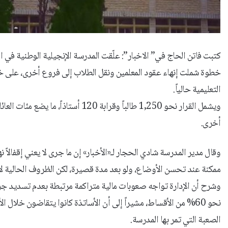
كتبت فاتن الحاج في” الاخبار”: علّقت المدرسة الإنجيلية الوطنية في 
خطوة شملت إنهاء عقود المعلمين ونقل الطلاب إلى فروع أخرى، على خلف
التعليمية حالياً.
ويشمل القرار نحو 1,250 طالباً وقرابة
أخرى.
وقال مدير المدرسة شادي الحجار لـ«الأخبار» إن ما جرى لا يعني إقفالاً نهائ
ممكنة عند تحسن الأوضاع، ولو بعد مدة قصيرة، لكن الظروف الحالية لا ت
وشرح أن الإدارة تواجه صعوبات مالية متراكمة مرتبطة بعدم تسديد جز
الصعبة التي تمر بها المدرسة.