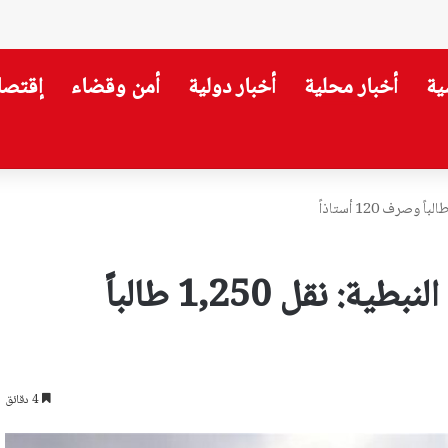
ية
أخبار محلية
أخبار دولية
أمن وقضاء
إقتصا
لجيش” للركض
المدرسة الانجيلية تعلق عملها في النبطية: نقل 1,250 طالباً
4 دقائق