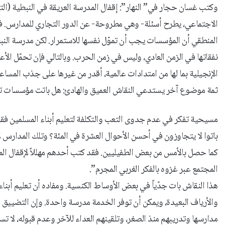
وكتب غسان حجار في” النهار”: إقفال المدرسة العريقة في النبطية (ا
الاجتماعي، يطرح أسئلة- وهي مطروحة- عن الدور التجاري للمدارس. ف
المنطقي أن المؤسسات يجب أن تموّل نفسها للاستمرار. لكن مدرسة النب
نفقاتها في الزمن العادي، وليس في زمن الحرب. وبالتالي فإن تحمّل الأع
الإنجيلية بما لها من امتدادات عالمية، أقدر من غيرها على جذب المساع
ثمة موضوع آخر يستدعي النقاش العميق والهادئ: هل باتت مؤسسات ت
مسيحية تفكر في عدم جدوى التعب والتكلفة لتعليم أبناء المسلمين ف
باتوا لا يتجاوزون في أحسن الأحوال العشرة في المئة؟ وتلك المدارس لا 
كما حصل بالأمس من بعض الطفيليين. فقد كتب أحدهم مهللاً لإقفال الم
المجتمع عبر غزوه بالفكر الغربي المجرم”.
هذا النقاش بات جدّياً في بعض الأوساط الكنسية. ومفاده أن تعليم أبناء
والأرياف البعيدة، ويمكن أن توفر الخدمة مدرسة واحدة. وإن التضييق 
مدارسها وتدريبهم منذ الصغر، وتلقينهم العداء للآخر وعدم قبوله، لا 