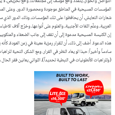
التواصل والحوار، يتمدد واقع مؤسف إلى مجتمعاتنا، واقع تحريض، لا يريد
المؤسسات المسيحية في المناطق موجودة ومحصورة الدور. وعلى المسلمين
شعارات التعايش، أن يحافظوا على تلك المؤسسات، وذلك الدور الذي سا
العربية، وعلّم اللغات الأجنبية، والعلوم على أنواعها، وخرّج آلاف الاط
إن الكنيسة المسيحية مدعوة إلى أن تقف إلى جانب الضعفاء والمنكوبين 
هذه الدعوة. أضف إلى ذلك، أن للقرار رمزية معينة في زمن العودة، كأنه ي
سادساً وأخيراً: حبذا لو يعاد النظر في القرار. ومع الشكر، التحية للرا
(وللراهبات الأنطونيات في النبطية تحديداً)، اللواتي يعانين فقر الحا