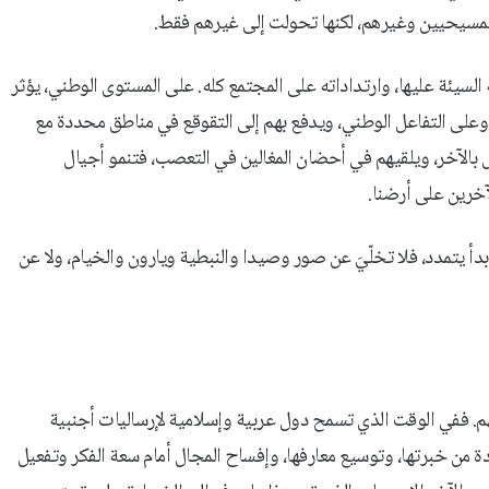
المسيحيين وغيرهم، لكنها تحولت إلى غيرهم فقط.
 السيئة عليها، وارتداداته على المجتمع كله. على المستوى الوطني، يؤثر
على التفاعل الوطني، ويدفع بهم إلى التقوقع في مناطق محددة مع
 بالآخر، ويلقيهم في أحضان المغالين في التعصب، فتنمو أجيال
آخرين على أرضنا.
دأ يتمدد، فلا تخلّيَ عن صور وصيدا والنبطية ويارون والخيام، ولا عن
. ففي الوقت الذي تسمح دول عربية وإسلامية لإرساليات أجنبية
من خبرتها، وتوسيع معارفها، وإفساح المجال أمام سعة الفكر وتفعيل