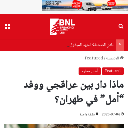
بحث عن
القا
نادي الصحافة: الجهد المبذول في إعداد قانون الاعلام من قبل الوزير مرقص والنواب انطلاقة جيدة
الرئيسية
/
Featured
Featured
أخبار محلية
ماذا دار بين عراقجي ووفد
“أمل” في طهران؟
2026-07-04
دقيقة واحدة