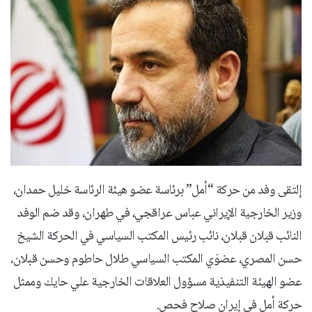
إلتقى وفد من حركة “أمل” برئاسة عضو هيئة الرئاسة خليل حمدان،
وزير الخارجية الإيراني عباس عراقجي، في طهران، وقد ضم الوفد
النائب قبلان قبلان، نائب رئيس المكتب السياسي في الحركة الشيخ
حسن المصري، عضوَي المكتب السياسي طلال حاطوم وحسن قبلان،
عضو الهيئة التنفيذية مسؤول العلاقات الخارجية علي حايك وممثل
حركة أمل في إيران صلاح فحص.