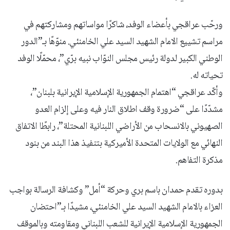
ورحّب عراقجي بأعضاء الوفد، شاكرًا مواساتهم ومشاركتهم في
مراسم تشييع الامام الشهيد السيد علي الخامنئي. منوّهًا بـ”الدور
الوطني الكبير لدولة رئيس مجلس النوّاب نبيه برّي”، محمّلًا الوفد
تحياته له.
وأكّد عراقجي “اهتمام الجمهورية الإسلامية الإيرانية بلبنان”،
مشدّدًا على “ضرورة وقف اطلاق النار فيه وعلى إلزام العدو
الصهيوني بالانسحاب من الأراضي اللبنانية المحتلة”، رابطًا الاتفاق
النهائي مع الولايات المتحدة الأميركية بتنفيذ هذا البند من بنود
مذكرة التفاهم.
بدوره تقدم حمدان باسم بري وحركة “أمل” وكشافة الرسالة بواجب
العزاء بالامام الشهيد السيد علي الخامنئي، مشيدًا بـ”احتضان
الجمهورية الإسلامية الإيرانية للشعب اللبناني ومقاومته وبالموقف