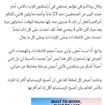
وقال رونالدو في مؤتمر صحفي في أرلينغتون قرب دالاس، أمام
حشد كبير من الصحفيين: منذ 23 عاماً وأنتم تحاولون قتلي، لكنكم
أدركتم بالفعل أن ذلك لا جدوى منه. إنها مضيعة للوقت. تحاولون مرة
بعد مرة، لكن الأمر لا يجدي نفعاً. لقد اعتدت على كل ذلك تماماً.
اعتدت على الانتقادات وعلى الإشادات، وعلى كل ما يقال.
وتابع: أنا لست أعمى، وأرى جيداً حجم الانتقادات والهجمات التي
أتعرض لها باستمرار، لكن هذا ليس أمراً جديدا بالنسبة لي؛ بل إنني
أحياناً أشكر من ينتقدني، لأنني أعيش مرحلة مختلفة من حياتي.
وختم: أعيش كل لحظة كما هي. لن أصبح كريستيانو أكثر إذا فزت
بكأس العالم، ولن أصبح كريستيانو أقل إذا لم أفز بها.