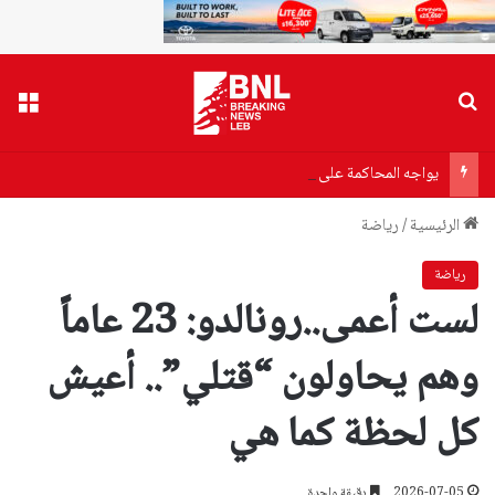
بحث عن
القا
يواجه المحاكمة على خلفية ملف كورونا… من هو أنتوني فاوتشي؟
الرئيسية
/
رياضة
رياضة
لست أعمى..رونالدو: 23 عاماً
وهم يحاولون “قتلي”.. أعيش
كل لحظة كما هي
2026-07-05
دقيقة واحدة