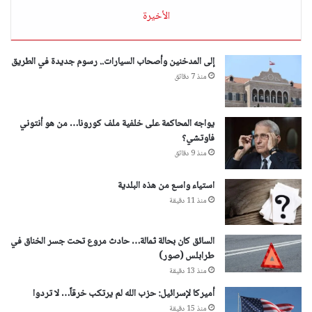
الأخيرة
إلى المدخنين وأصحاب السيارات.. رسوم جديدة في الطريق
منذ 7 دقائق
يواجه المحاكمة على خلفية ملف كورونا… من هو أنتوني
فاوتشي؟
منذ 9 دقائق
استياء واسع من هذه البلدية
منذ 11 دقيقة
السائق كان بحالة ثمالة… حادث مروع تحت جسر الخناق في
طرابلس (صور)
منذ 13 دقيقة
أميركا لإسرائيل: حزب الله لم يرتكب خرقاً… لا تردوا
منذ 15 دقيقة