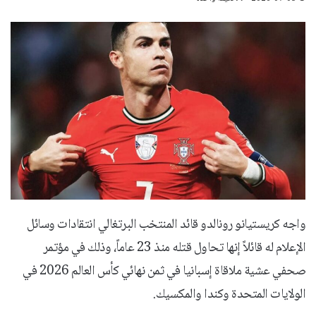
واجه كريستيانو رونالدو قائد المنتخب البرتغالي انتقادات وسائل
الإعلام له قائلاً إنها تحاول قتله منذ 23 عاماً، وذلك في مؤتمر
صحفي عشية ملاقاة إسبانيا في ثمن نهائي كأس العالم 2026 في
الولايات المتحدة وكندا والمكسيك.