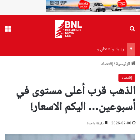
بحث عن
القا
زيارتا واشنطن وانقرة عكستا تقدم الدبلوماسية على العسكرية
الرئيسية
/
إقتصاد
إقتصاد
الذهب قرب أعلى مستوى في
أسبوعين… اليكم الاسعار!
2026-07-06
دقيقة واحدة