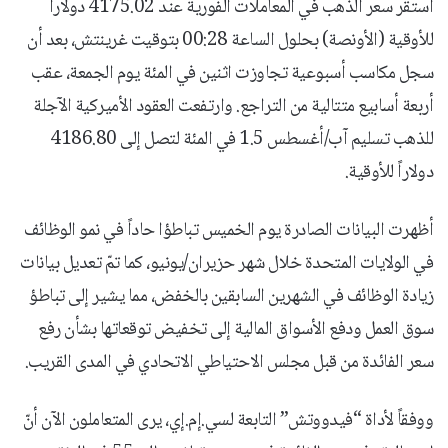
استقر سعر الذهب في المعاملات الفورية عند 4175.02 دولاراً
للأوقية (الأونصة) بحلول الساعة 00:28 بتوقيت غرينتش، بعد أن
سجل مكاسب أسبوعية تجاوزت اثنين في المئة يوم الجمعة، عقب
أربعة أسابيع متتالية من التراجع. وارتفعت العقود الأميركية الآجلة
للذهب تسليم آب/أغسطس 1.5 في المئة لتصل إلى 4186.80
دولاراً للأوقية.
أظهرت البيانات الصادرة يوم الخميس تباطؤا حاداً في نمو الوظائف
في الولايات المتحدة خلال شهر حزيران/يونيو، كما تمّ تعديل بيانات
زيادة الوظائف في الشهرين السابقين بالخفض، مما يشير إلى تباطؤ
سوق العمل ودفع الأسواق المالية إلى تخفيض توقعاتها بشأن رفع
سعر الفائدة من قبل مجلس الاحتياطي الاتحادي في المدى القريب.
ووفقاً لأداة “فيدووتش” التابعة لسي.إم.إي، يرى المتعاملون الآن أنّ