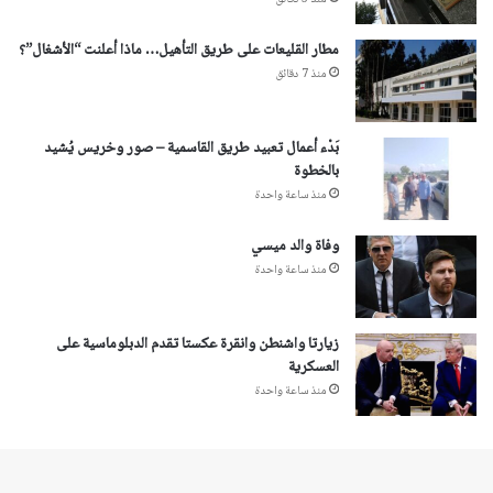
مطار القليعات على طريق التأهيل… ماذا أعلنت “الأشغال”؟
منذ 7 دقائق
بَدْء أعمال تعبيد طريق القاسمية – صور وخريس يُشيد
بالخطوة
منذ ساعة واحدة
وفاة والد ميسي
منذ ساعة واحدة
زيارتا واشنطن وانقرة عكستا تقدم الدبلوماسية على
العسكرية
منذ ساعة واحدة