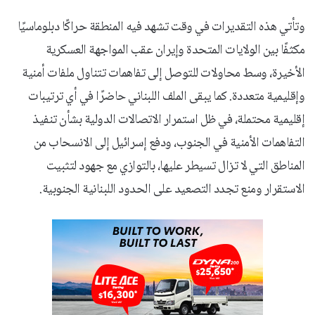
وتأتي هذه التقديرات في وقت تشهد فيه المنطقة حراكًا دبلوماسيًا
مكثفًا بين الولايات المتحدة وإيران عقب المواجهة العسكرية
الأخيرة، وسط محاولات للتوصل إلى تفاهمات تتناول ملفات أمنية
وإقليمية متعددة. كما يبقى الملف اللبناني حاضرًا في أي ترتيبات
إقليمية محتملة، في ظل استمرار الاتصالات الدولية بشأن تنفيذ
التفاهمات الأمنية في الجنوب، ودفع إسرائيل إلى الانسحاب من
المناطق التي لا تزال تسيطر عليها، بالتوازي مع جهود لتثبيت
الاستقرار ومنع تجدد التصعيد على الحدود اللبنانية الجنوبية.