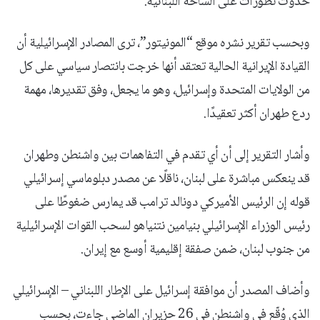
حدوث تطورات على الساحة اللبنانية.
وبحسب تقرير نشره موقع “المونيتور”، ترى المصادر الإسرائيلية أن
القيادة الإيرانية الحالية تعتقد أنها خرجت بانتصار سياسي على كل
من الولايات المتحدة وإسرائيل، وهو ما يجعل، وفق تقديرها، مهمة
ردع طهران أكثر تعقيدًا.
وأشار التقرير إلى أن أي تقدم في التفاهمات بين واشنطن وطهران
قد ينعكس مباشرة على لبنان، ناقلًا عن مصدر دبلوماسي إسرائيلي
قوله إن الرئيس الأميركي دونالد ترامب قد يمارس ضغوطًا على
رئيس الوزراء الإسرائيلي بنيامين نتنياهو لسحب القوات الإسرائيلية
من جنوب لبنان، ضمن صفقة إقليمية أوسع مع إيران.
وأضاف المصدر أن موافقة إسرائيل على الإطار اللبناني – الإسرائيلي
الذي وُقّع في واشنطن في 26 حزيران الماضي جاءت، بحسب