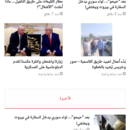
بعد “حيحو”… لواء سوري يدخل
مطار القليعات على طريق التأهيل… ماذا
السفارة في بيروت ويختفي!
أعلنت “الأشغال”؟
منذ 3 دقائق
منذ 7 دقائق
بَدْء أعمال تعبيد طريق القاسمية – صور
زيارتا واشنطن وانقرة عكستا تقدم
وخريس يُشيد بالخطوة
الدبلوماسية على العسكرية
منذ ساعة واحدة
منذ ساعة واحدة
الأخيرة
بعد “حيحو”… لواء سوري يدخل السفارة في بيروت
ويختفي!
منذ 3 دقائق