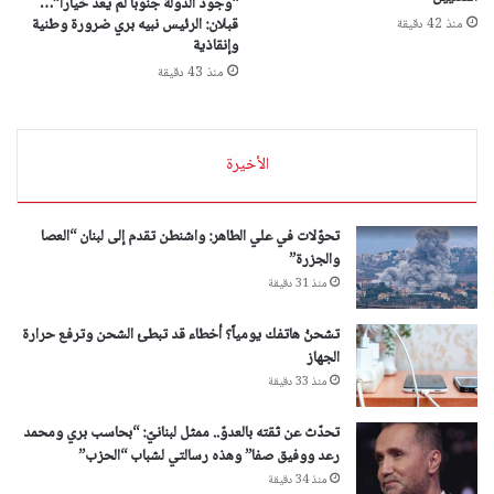
“وجود الدولة جنوبًا لم يعد خيارًا”…
قبلان: الرئيس نبيه بري ضرورة وطنية
منذ 42 دقيقة
وإنقاذية
منذ 43 دقيقة
الأخيرة
تحوّلات في علي الطاهر: واشنطن تقدم إلى لبنان “العصا
والجزرة”
منذ 31 دقيقة
تشحنُ هاتفك يومياً؟ أخطاء قد تبطئ الشحن وترفع حرارة
الجهاز
منذ 33 دقيقة
تحدّث عن ثقته بالعدوّ.. ممثل لبنانيّ: “بحاسب بري ومحمد
رعد ووفيق صفا” وهذه رسالتي لشباب “الحزب”
منذ 34 دقيقة