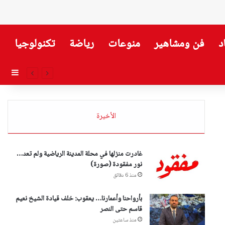
د
فن ومشاهير
منوعات
رياضة
تكنولوجيا
إضاف
الأخيرة
غادرت منزلها في محلة المدينة الرياضية ولم تعد…
نور مفقودة (صورة)
منذ 6 دقائق
بأرواحنا وأعمارنا… يعقوب: خلف قيادة الشيخ نعيم
قاسم حتى النصر
منذ ساعتين