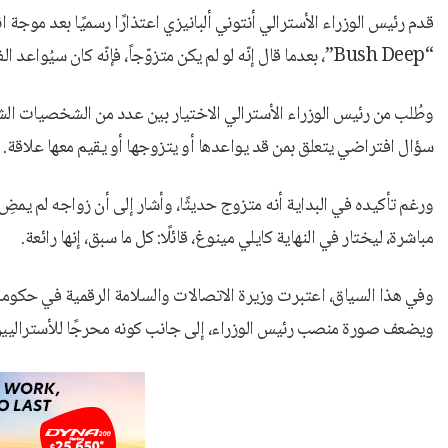
قدم رئيس الوزراء الأسترالي أنتوني ألبانيزي اعتذارًا رسميًا بعد موجة
“Bush Deep”، بعدما قال إنّه لو لم يكن متزوّجاً، فإنّه كان سيُواعد الفنانة كايلي مينوغ.
وطُلب من رئيس الوزراء الأسترالي الاختيار بين عدد من الشخصيات الش
سؤال افتراضي يتعلق بمن قد يواعدها أو يتزوجها أو يقيم معها علاقة.
ورغم تأكيده في البداية أنه متزوج حديثًا، وأشار إلى أن زواجه لم يم
مباشرة، ليختار في النهاية كايلي مينوغ، قائلًا: كل ما سبق، إنها رائعة.
وفي هذا السياق، اعتبرت وزيرة الاتصالات والسلامة الرقمية في حكومة 
ويضعف صورة منصب رئيس الوزراء، إلى جانب كونه محرجًا للأستراليين