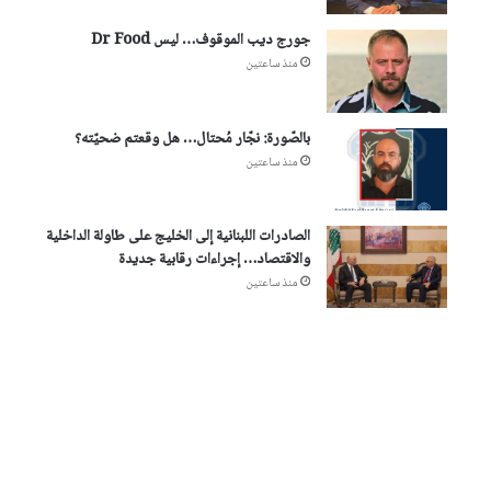
جورج ديب الموقوف… ليس Dr Food
منذ ساعتين
بالصّورة: نجّار مُحتال… هل وقعتم ضحيّته؟
منذ ساعتين
الصادرات اللبنانية إلى الخليج على طاولة الداخلية
والاقتصاد… إجراءات رقابية جديدة
منذ ساعتين