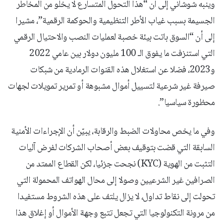
وينبه شوشاني إلى أن “هذا التحول المتسارع لا يخلو من المخاطر
الجسيمة بسبب غياب الأطر التنظيمية والحوكمة الرقمية”، مشيرا
إلى أن “السوق باتت بيئة خصبة لعمليات النصب والاحتيال الرقمي
التي استنزفت ما يفوق الـ 100 مليون دولار بين عامي 2022
و2023، فضلا عن استغلال هذه القنوات الرمادية من شبكات
صيرفة غير شرعية لتسييل أموال مشبوهة أو تمرير تمويلات لجهات
محظورة سياسيا”.
وفي ما يخص محاولات الضبط والرقابة، يبيّن أن الإجراءات الأمنية
السابقة التي قضت بتوقيف بعض أصحاب الشركات لفرض آليات
التثبت من الهوية (KYC) نجحت جزئيا، لكن القطاع الممتد من
الصرافين غير الشرعيين وصولا إلى محال الهواتف المحمولة التي
تحولت إلى نقاط تداول، لا يزال يلتف على هذه الشروط مستفيدا
من مرونة التكنولوجيا التي تجعل تتبع وجهة الأموال أو إغلاق هذا