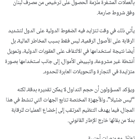
بالعملات المشفرة ملزمة الحصول على ترخيص من مصرف لبنان
وفق شروط صارمة.
يأتي ذلك في وقت تتزايد فيه الضغوط الدولية على الدول لتشديد
الرقابة على الأصول الرقمية، ليس فقط بسبب المخاطر المالية، بل
أيضا نتيجة استخدامها في الالتفاف على العقوبات الدولية، وتمويل
أنشطة غير مشروعة، وتبييض الأموال، إلى جانب استخدامها بصورة
متزايدة في التجارة والتحويلات العابرة للحدود.
ويؤكد المسؤولون أن حجم التداول لا يمكن تقديره بدقة، لكنه
“ليس ضئيلا”، والأجهزة المختصة تتابع الجهات التي تنشط في هذا
المجال، فيما يهدف التنظيم المرتقب إلى إخضاع العمليات للرقابة
بدلا من بقائها خارج الإطار القانوني.
تعامُل مع منصات أجنبية