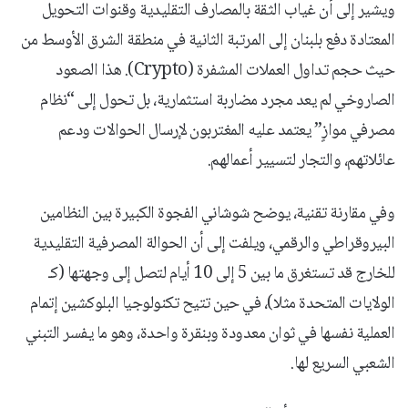
ويشير إلى أن غياب الثقة بالمصارف التقليدية وقنوات التحويل
المعتادة دفع بلبنان إلى المرتبة الثانية في منطقة الشرق الأوسط من
حيث حجم تداول العملات المشفرة (Crypto). هذا الصعود
الصاروخي لم يعد مجرد مضاربة استثمارية، بل تحول إلى “نظام
مصرفي موازٍ” يعتمد عليه المغتربون لإرسال الحوالات ودعم
عائلاتهم، والتجار لتسيير أعمالهم.
وفي مقارنة تقنية، يوضح شوشاني الفجوة الكبيرة بين النظامين
البيروقراطي والرقمي، ويلفت إلى أن الحوالة المصرفية التقليدية
للخارج قد تستغرق ما بين 5 إلى 10 أيام لتصل إلى وجهتها (كـ
الولايات المتحدة مثلا)، في حين تتيح تكنولوجيا البلوكشين إتمام
العملية نفسها في ثوان معدودة وبنقرة واحدة، وهو ما يفسر التبني
الشعبي السريع لها.