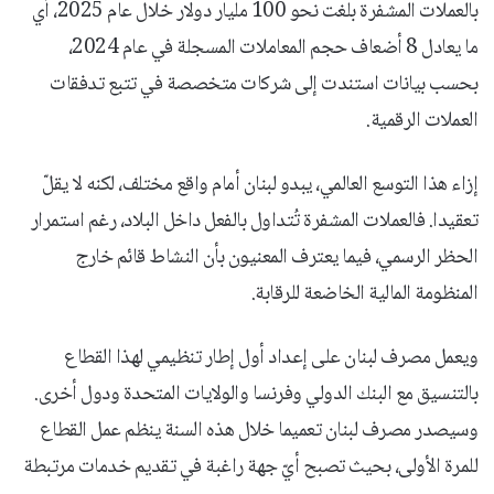
بالعملات المشفرة بلغت نحو 100 مليار دولار خلال عام 2025، أي
ما يعادل 8 أضعاف حجم المعاملات المسجلة في عام 2024،
بحسب بيانات استندت إلى شركات متخصصة في تتبع تدفقات
العملات الرقمية.
إزاء هذا التوسع العالمي، يبدو لبنان أمام واقع مختلف، لكنه لا يقلّ
تعقيدا. فالعملات المشفرة تُتداول بالفعل داخل البلاد، رغم استمرار
الحظر الرسمي، فيما يعترف المعنيون بأن النشاط قائم خارج
المنظومة المالية الخاضعة للرقابة.
ويعمل مصرف لبنان على إعداد أول إطار تنظيمي لهذا القطاع
بالتنسيق مع البنك الدولي وفرنسا والولايات المتحدة ودول أخرى.
وسيصدر مصرف لبنان تعميما خلال هذه السنة ينظم عمل القطاع
للمرة الأولى، بحيث تصبح أيّ جهة راغبة في تقديم خدمات مرتبطة