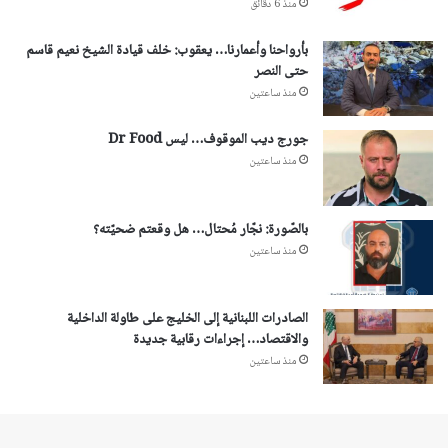
منذ 6 دقائق
بأرواحنا وأعمارنا… يعقوب: خلف قيادة الشيخ نعيم قاسم
حتى النصر
منذ ساعتين
جورج ديب الموقوف… ليس Dr Food
منذ ساعتين
بالصّورة: نجّار مُحتال… هل وقعتم ضحيّته؟
منذ ساعتين
الصادرات اللبنانية إلى الخليج على طاولة الداخلية
والاقتصاد… إجراءات رقابية جديدة
منذ ساعتين