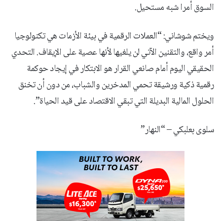
السوق أمرا شبه مستحيل.
ويختم شوشاني: “العملات الرقمية في بيئة الأزمات هي تكنولوجيا
أمر واقع، والتقنين الآتي لن يلغيها لأنها عصية على الإيقاف. التحدي
الحقيقي اليوم أمام صانعي القرار هو الابتكار في إيجاد حوكمة
رقمية ذكية ورشيقة تحمي المدخرين والشباب، من دون أن تخنق
الحلول المالية البديلة التي تبقي الاقتصاد على قيد الحياة”.
سلوى بعلبكي – “النهار”