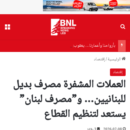
بحث عن
القا
بأرواحنا وأعمارنا… يعقوب: خلف قيادة الشيخ نعيم قاسم حتى النصر
الرئيسية
/
إقتصاد
إقتصاد
العملات المشفرة مصرف بديل
للبنانيين… و”مصرف لبنان”
يستعد لتنظيم القطاع
2026-07-08
3 دقائق