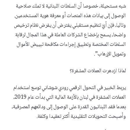
شبه مستحيلة، خصوصا أن السلطات اللبنانية لا تملك صلاحية
الوصول إلى بيانات هذه المنصات أو معرفة هوية المستخدمين.
وتاليا، فإن أيّ تنظيم مستقبلي يفترض أن يفرض نظام ترخيص
واضحا، يسمح بإخضاع الشركات العاملة في هذا المجال لرقابة
السلطات المختصة وتطبيق إجراءات مكافحة تبييض الأموال
وتمويل الإرهاب”.
لماذا ازدهرت العملات المشفرة؟
يربط الخبير في التحول الرقمي رودي شوشاني توسع استخدام
العملات المشفرة في لبنان بالأزمة المالية التي بدأت عام 2019،
بعدما فقد اللبنانيون القدرة على الوصول إلى ودائعهم المصرفية،
وأصبحت التحويلات التقليدية أكثر تعقيدا وكلفة.