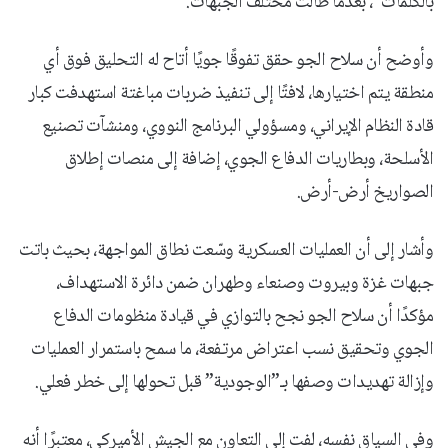
بالكلمات”، بعدما طالت مختلف الجبهات.
وأوضح أن سلاح الجو حقق تفوقًا جويًا أتاح له التحليق فوق أي
منطقة يتم اختيارها، لافتًا إلى تنفيذ ضربات مباغتة استهدفت كبار
قادة النظام الإيراني، ومسؤولي البرنامج النووي، ومنشآت تصنيع
الأسلحة، وبطاريات الدفاع الجوي، إضافة إلى منصات إطلاق
الصواريخ أرض-أرض.
وأشار إلى أن العمليات العسكرية وسّعت نطاق المواجهة، بحيث باتت
جبهات غزة وبيروت وصنعاء وطهران ضمن دائرة الاستهداف،
مؤكدًا أن سلاح الجو نجح بالتوازي في قيادة منظومات الدفاع
الجوي وتحقيق نسب اعتراض مرتفعة، ما سمح باستمرار العمليات
وإزالة تهديدات وصفها بـ”الوجودية” قبل تحولها إلى خطر فعلي.
وفي السياق نفسه، لفت إلى التعاون مع الجيش الأميركي، معتبرًا أنه