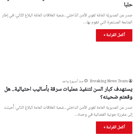
حلبا
صدر عن المديريّة العامّة لقوى الأمن الدّاخلي ـ شعبة العلاقات العامّة البلاغ التّالي: في إطار
المتابعة المستمرة التي تقوم بها…
أكمل القراءة »
Breaking News Team
منذ أسبوع واحد
يستهدف كبار السن لتنفيذ عمليات سرقة بأساليب احتيالية.. هل
وقعتم ضحيته؟
صدر عن المديرية العامة لقوى الأمن الداخلي ـ شعبة العلاقات العامة البلاغ التالي: أُحيلت
إلى مفرزة جونية القضائية في وحدة…
أكمل القراءة »