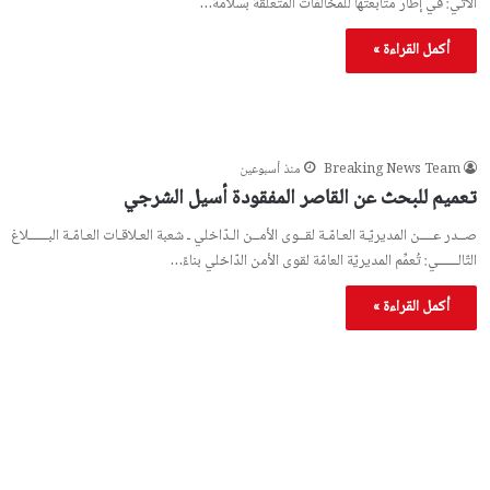
الآتي: في إطار متابعتها للمخالفات المتعلقة بسلامة…
أكمل القراءة »
Breaking News Team
منذ أسبوعين
تعميم للبحث عن القاصر المفقودة أسيل الشرجي
صــدر عــــن المديريّـة العـامّـة لقــوى الأمــن الـدّاخلي ـ شعبة العـلاقـات العـامّـة البــــــلاغ
التّالــــــي: تُعمِّم المديريّة العامّة لقوى الأمن الدّاخلي بناءً…
أكمل القراءة »