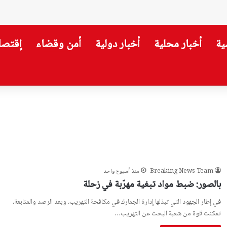
ية
أخبار محلية
أخبار دولية
أمن وقضاء
إقتصا
Breaking News Team
منذ أسبوع واحد
بالصور: ضبط مواد تبغية مهرّبة في زحلة
في إطار الجهود التي تبذلها إدارة الجمارك في مكافحة التهريب، وبعد الرصد والمتابعة،
تمكنت قوة من شعبة البحث عن التهريب…