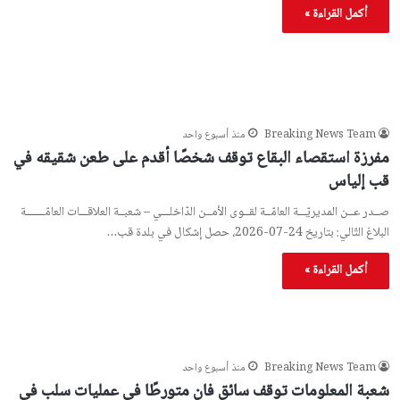
أكمل القراءة »
Breaking News Team
منذ أسبوع واحد
مفرزة استقصاء البقاع توقف شخصًا أقدم على طعن شقيقه في
قب إلياس
صــدر عــن المديريّـــة العامّــة لقــوى الأمــن الدّاخلـــي – شعبــة العلاقـــات العامّـــــــة
البلاغ التّالي: بتاريخ 24-07-2026، حصل إشكال في بلدة قب…
أكمل القراءة »
Breaking News Team
منذ أسبوع واحد
شعبة المعلومات توقف سائق فان متورطًا في عمليات سلب في