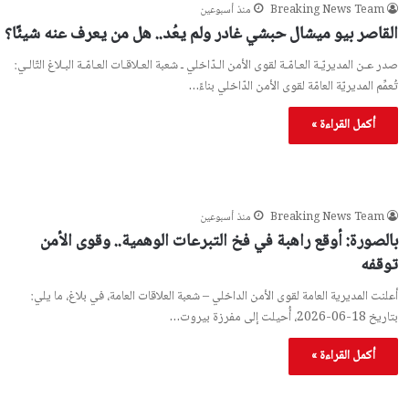
Breaking News Team
منذ أسبوعين
القاصر بيو ميشال حبشي غادر ولم يعُد.. هل من يعرف عنه شيئًا؟
صدر عـن المديريّـة العـامّـة لقوى الأمن الـدّاخلي ـ شعبة العـلاقـات العـامّـة البـلاغ التّالـي:
تُعمِّم المديريّة العامّة لقوى الأمن الدّاخلي بناءً…
أكمل القراءة »
Breaking News Team
منذ أسبوعين
بالصورة: أوقع راهبة في فخ التبرعات الوهمية.. وقوى الأمن
توقفه
أعلنت المديرية العامة لقوى الأمن الداخلي – شعبة العلاقات العامة، في بلاغ، ما يلي:
بتاريخ 18-06-2026، أُحيلت إلى مفرزة بيروت…
أكمل القراءة »