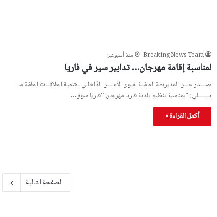
Breaking News Team
منذ أسبوعين
لمناسبة إقامة مهرجان… تدابير سير في فاريا
صــــدر عـــن المديريـّـة العامّــة لقـوى الأمــــن الدّاخلـي ـ شعبـة العلاقــات العامّة ما
يـــــــلي: “بمناسبة تنظيم بلدية فاريا مهرجان “فاريا سوق…
أكمل القراءة »
الصفحة التالية