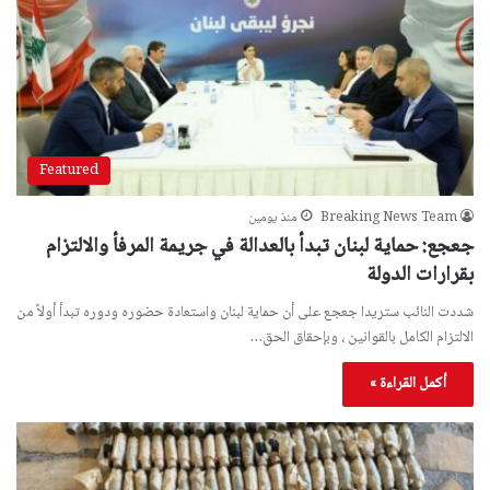
Featured
Breaking News Team
منذ يومين
جعجع: حماية لبنان تبدأ بالعدالة في جريمة المرفأ والالتزام
بقرارات الدولة
شددت النائب ستريدا جعجع على أن حماية لبنان واستعادة حضوره ودوره تبدأ أولاً من
الالتزام الكامل بالقوانين ، وبإحقاق الحق…
أكمل القراءة »