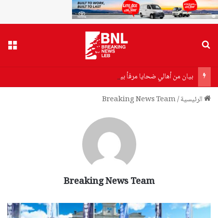
بحث عن
القا
بيان من أهالي ضحايا مرفأ بيروت إلى وزير الصحة…هذا ما جاء فيه!
الرئيسية
/
Breaking News Team
Breaking News Team