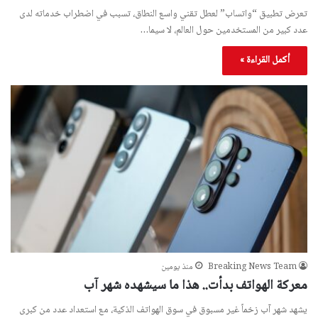
تعرض تطبيق “واتساب” لعطل تقني واسع النطاق، تسبب في اضطراب خدماته لدى
عدد كبير من المستخدمين حول العالم، لا سيما…
أكمل القراءة »
Breaking News Team
منذ يومين
معركة الهواتف بدأت.. هذا ما سيشهده شهر آب
يشهد شهر آب زخماً غير مسبوق في سوق الهواتف الذكية، مع استعداد عدد من كبرى