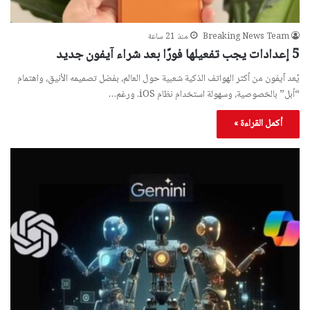
Breaking News Team
منذ 21 ساعة
5 إعدادات يجب تفعيلها فورًا بعد شراء آيفون جديد
يُعد آيفون من أكثر الهواتف الذكية شعبية حول العالم، بفضل تصميمه الأنيق، واهتمام
“أبل” بالخصوصية، وسهولة استخدام نظام iOS. ورغم…
أكمل القراءة »