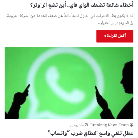
أخطاء شائعة تضعف الواي فاي.. أين تضع الراوتر؟
قد لا يكون بطء الإنترنت في المنزل ناتجاً دائماً عن ضعف الخدمة من الشركة المزودة،
بل قد يعود إلى اختيار…
أكمل القراءة »
Breaking News Team
منذ يومين
عطل تقني واسع النطاق ضرب “واتساب”