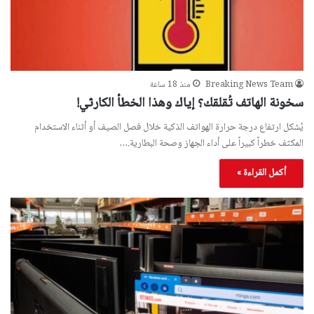
Breaking News Team
منذ 18 ساعة
سخونة الهاتف تُقلقك؟ إياك وهذا الخطأ الكارثي!
يُشكل ارتفاع درجة حرارة الهواتف الذكية خلال فصل الصيف أو أثناء الاستخدام
المكثف خطراً كبيراً على أداء الجهاز وصحة البطارية.…
أكمل القراءة »