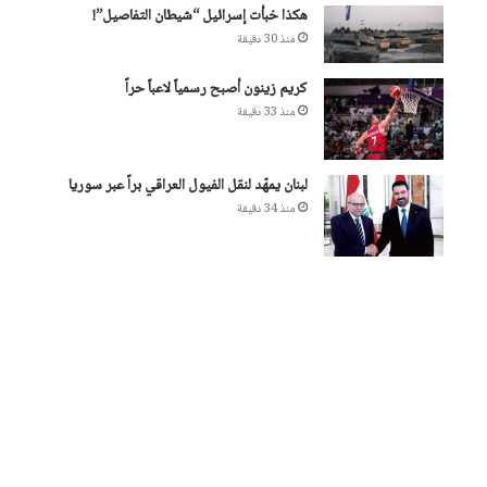
هكذا خبأت إسرائيل “شيطان التفاصيل”!
منذ 30 دقيقة
​كريم زينون​ أصبح رسمياً لاعباً حراً
منذ 33 دقيقة
لبنان يمهّد لنقل الفيول العراقي براً عبر سوريا
منذ 34 دقيقة