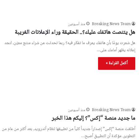
Breaking News Team
منذ أسبوعين
هل يتنصت هاتفك عليك؟.. الحقيقة وراء الإعلانات الغريبة
هل شعرت يومًا بأن هاتفك يعرف ما تفكر فيه؟ ربما تحدثت عن شراء منتج معيّن، لتجد
إعلانه يظهر أمامك على…
أكمل القراءة »
Breaking News Team
منذ أسبوعين
ما جديد منصة “إكس”؟ إليكم هذا الخبر
أطلقت منصة “إكس” إصداراً جديداً كلياً من تطبيقها لنظام أندرويد، بعد أكثر من عام من
التطوير، مؤكدة أن التطبيق أصبح…