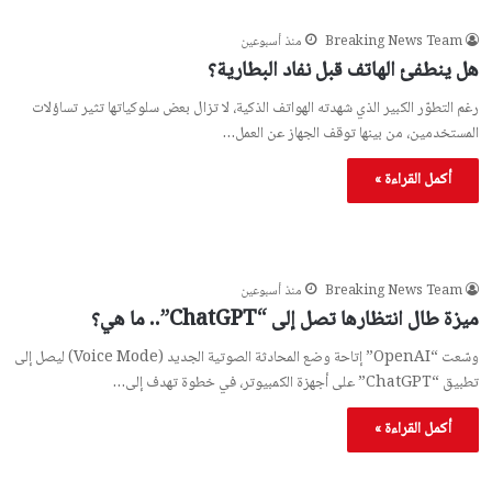
Breaking News Team
منذ أسبوعين
هل ينطفئ الهاتف قبل نفاد البطارية؟
رغم التطوّر الكبير الذي شهدته الهواتف الذكية، لا تزال بعض سلوكياتها تثير تساؤلات
المستخدمين، من بينها توقف الجهاز عن العمل…
أكمل القراءة »
Breaking News Team
منذ أسبوعين
ميزة طال انتظارها تصل إلى “ChatGPT”.. ما هي؟
وسّعت “OpenAI” إتاحة وضع المحادثة الصوتية الجديد (Voice Mode) ليصل إلى
تطبيق “ChatGPT” على أجهزة الكمبيوتر، في خطوة تهدف إلى…
أكمل القراءة »