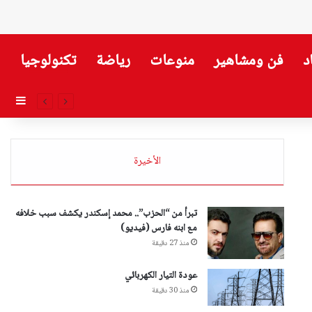
د
فن ومشاهير
منوعات
رياضة
تكنولوجيا
إضاف
الأخيرة
تبرأ من “الحزب”.. محمد إسكندر يكشف سبب خلافه
مع ابنه فارس (فيديو)
منذ 27 دقيقة
عودة التيار الكهربائي
منذ 30 دقيقة