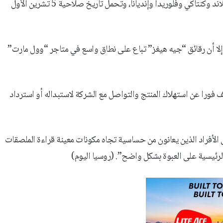
وتم توزيع الأكياس المتأثرة، سعة أونصة واحدة، في متاجر ولايات ماريلاند وكنتاكي وفلوريدا وإنديانا، وتحمل تاريخ صلاحية 5 تشرين الأول
، إلا أن رقائق “جيه هيغز” تباع على نطاق واسع في متاجر “وول مارت”
فورا عن استهلاك المنتج والتواصل مع الشركة لاستبداله أو استرداد
الأفراد الذين يعانون من حساسية تجاه مكونات معينة قراءة الملصقات
الرئيسية على العبوة بشكل واضح”. (روسيا اليوم)