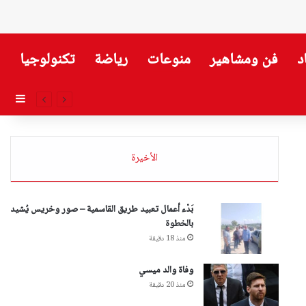
د
فن ومشاهير
منوعات
رياضة
تكنولوجيا
إضاف
الأخيرة
بَدْء أعمال تعبيد طريق القاسمية – صور وخريس يُشيد
بالخطوة
منذ 18 دقيقة
وفاة والد ميسي
منذ 20 دقيقة