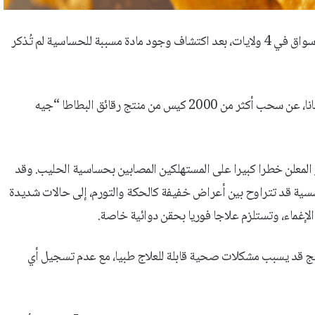
سحبت السلطات الأميركية آلاف الأكياس من رقائق بطاطا شهيرة من الأسواق في 4 ولايات، بعد اكتشاف وجود مادة مسببة للحساسية لم تُذكر
وأعلنت شركة “ساراتوغا بوتيتو تشيبس” المحدودة، ومقرها ولاية إنديانا، عن سحب أكثر من 2000 كيس من منتج رقائق البطاطا “جيه
 المعلن خطرا كبيرا على المستهلكين المصابين بحساسية الحليب. وقد
ية (FDA) من أن ردود الفعل التحسسية قد تتراوح بين أعراض خفيفة كالحكة والتورم، إلى حالات شديدة
لإغماء، وتستلزم علاجا فوريا بحقن دوائية خاصة.
منتج قد يسبب مشكلات صحية قابلة للعلاج طبيا، مع عدم تسجيل أي