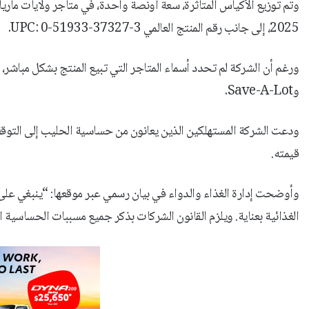
2025، إلى جانب رقم المنتج العالمي UPC: 0-51933-37327-3.
ورغم أن الشركة لم تحدد أسماء المتاجر التي تبيع المنتج بشكل مباشر
وSave-A-Lot.
ودعت الشركة المستهلكين الذين يعانون من حساسية الحليب إلى التوقف 
قيمته.
وأوضحت إدارة الغذاء والدواء في بيان رسمي عبر موقعها: “ينبغي على 
الغذائية بعناية. ويلزم القانون الشركات بذكر جميع مسببات الحساسية 