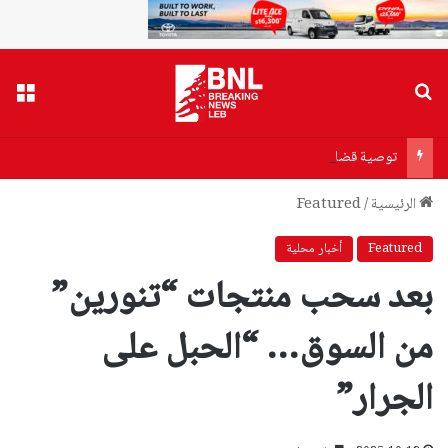
بحث عن
القا
توصية قضائية بتسليم أشرف دبور إلى رام الله
الرئيسية
/
Featured
Featured
أخبار محلية
بعد سحب منتجات “تنورين”
من السوق… “الحبل على
الجرار”