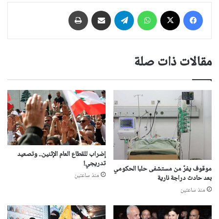
فيسبوك
‫X
واتساب
تيلقرام
مشاركة عبر البريد
طباعة
مقالات ذات صلة
إضراب للقطاع العام الإثنين.. وتصعيد
تدريجي!
موقوف يفرّ من مستشفى حلبا الحكومي
منذ ساعتين
بعد حادث دراجة نارية
منذ ساعتين