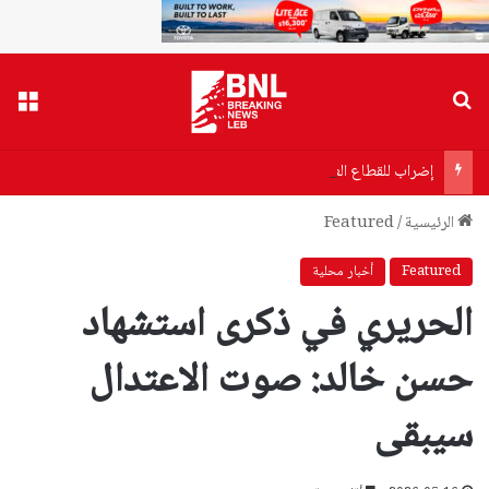
بحث عن
القا
إضراب للقطاع العام الإثنين.. وتصعيد تدريجي!
الرئيسية
/
Featured
Featured
أخبار محلية
الحريري في ذكرى استشهاد
حسن خالد: صوت الاعتدال
سيبقى