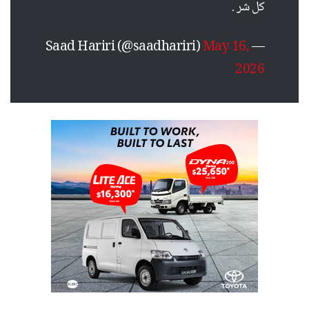
كل شر .
May 16,
— Saad Hariri (@saadhariri)
2026