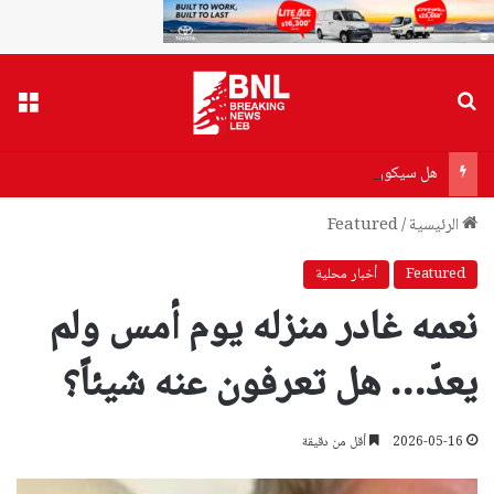
بحث عن
القا
هل سيكون هناك أزمة بنزين أو مازوت؟
الرئيسية
/
Featured
Featured
أخبار محلية
نعمه غادر منزله يوم أمس ولم
يعدّ… هل تعرفون عنه شيئاً؟
2026-05-16
أقل من دقيقة