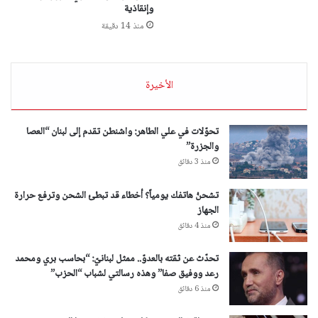
وإنقاذية
منذ 14 دقيقة
الأخيرة
تحوّلات في علي الطاهر: واشنطن تقدم إلى لبنان “العصا
والجزرة”
منذ 3 دقائق
تشحنُ هاتفك يومياً؟ أخطاء قد تبطئ الشحن وترفع حرارة
الجهاز
منذ 4 دقائق
تحدّث عن ثقته بالعدوّ.. ممثل لبنانيّ: “بحاسب بري ومحمد
رعد ووفيق صفا” وهذه رسالتي لشباب “الحزب”
منذ 6 دقائق