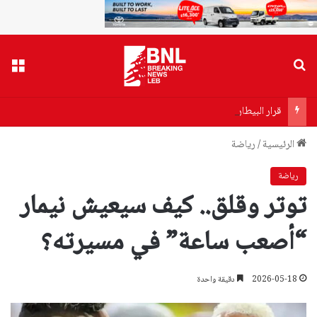
بحث عن
القا
قرار البيطار يقترب… توقيفات مرتقبة واتهام سياسي لـ”حزب الله”
الرئيسية
/
رياضة
رياضة
توتر وقلق.. كيف سيعيش نيمار
“أصعب ساعة” في مسيرته؟
2026-05-18
دقيقة واحدة