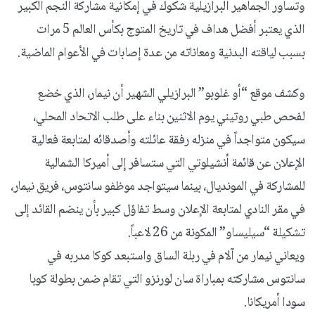
وتساور الجماهير البرازيلية شكوك في إمكانية مشاركة النجم الكبير
الذي يعتبر أفضل هداف في تاريخ المتوج بكأس العالم 5 مرات
بسبب لياقته البدنية ومعاناته من عدة إصابات في الأعوام الماضية.
وكشف موقع “أو غلوبو” البرازيلي الشهير أن نيمار، الذي خضع
لفحص طبي روتيني يوم الاثنين بناء على طلب الاتحاد المحلي،
سيكون متواجداً في منزله رفقة عائلته وأصدقائه لمتابعة فعالية
الإعلان عن قائمة أنشيلوتي التي ستسافر إلى أميركا الشمالية
للمشاركة في المونديال، بينما سيتواجد موظفو سانتوس، فريق نيمار،
في مقر النادي لمتابعة الإعلان وسط تفاؤل كبير بأن ينضم القائد إلى
تشكيلة “سيليساو” المكونة من 26 لاعباً.
ويعاني نيمار من آلام في ربلة الساق واستبعد كوكا مدربه في
سانتوس مشاركته بمباراة سان لورنزو التي تقام ضمن بطولة كوبا
سودا أمريكانا.