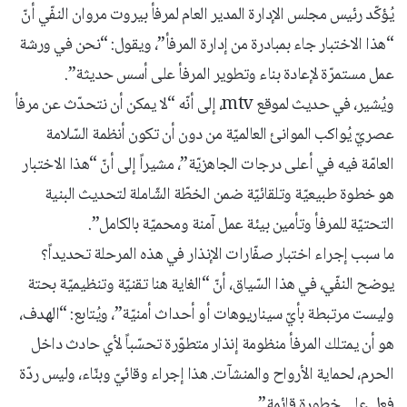
يُؤكّد رئيس مجلس الإدارة المدير العام لمرفأ بيروت مروان النفّي أنّ
“هذا الاختبار جاء بمبادرة من إدارة المرفأ”، ويقول: “نحن في ورشة
عمل مستمرّة لإعادة بناء وتطوير المرفأ على أسس حديثة”.
ويُشير، في حديث لموقع mtv، إلى أنّه “لا يمكن أن نتحدّث عن مرفأ
عصريّ يُواكب الموانئ العالميّة من دون أن تكون أنظمة السّلامة
العامّة فيه في أعلى درجات الجاهزيّة”، مشيراً إلى أنّ “هذا الاختبار
هو خطوة طبيعيّة وتلقائيّة ضمن الخطّة الشّاملة لتحديث البنية
التحتيّة للمرفأ وتأمين بيئة عمل آمنة ومحميّة بالكامل”.
ما سبب إجراء اختبار صفّارات الإنذار في هذه المرحلة تحديداً؟
يوضح النفّي، في هذا السّياق، أنّ “الغاية هنا تقنيّة وتنظيميّة بحتة
وليست مرتبطة بأيّ سيناريوهات أو أحداث أمنيّة”، ويُتابع: “الهدف،
هو أن يمتلك المرفأ منظومة إنذار متطوّرة تحسّباً لأي حادث داخل
الحرم، لحماية الأرواح والمنشآت. هذا إجراء وقائيّ وبنّاء، وليس ردّة
فعل على خطورة قائمة”.