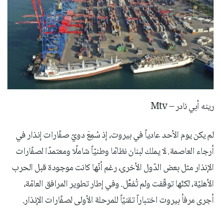
رينه أبي نادر – Mtv
لم يكن يوم الأحد عادياً في بيروت، إذ سُمِعَ دويّ صفّارات إنذار في
أرجاء العاصمة. لا يملك لبنان نظامًا وطنيّاً شاملًا ومعتمدًا لصفّارات
الإنذار مثل بعض الدّول الأخرى، رغم أنّها كانت موجودة قبل الحرب
الأهليّة، لكنّها توقّفت ولم تُفعَّل. وفي إطار تطوير المرافق العامّة،
أجرى مرفأ بيروت اختباراً تقنيّاً للمرحلة الأولى لصفّارات الإنذار.