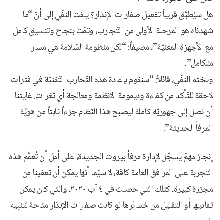
هل سيُطبَّق قريباً تفعيل صفارات الإنذار؟ يلفت النفّي إلى أنّ “ما
شهدناه هو المرحلة الأولى من التّجارب، وتمّت بنجاح وتنسيق كامل
مع الأجهزة المعنيّة”، مضيفاً: “لكن منظومة السّلامة هي مسار
متكامل”.
ويختم النفّي، قائلاً: “سنقوم بإعادة هذه التّجارب التّقنيّة في فترات
لاحقة للتّأكد من كفاءة وديمومة الأنظمة ومعالجة أي ثغرات. غايتنا
أن نصل إلى جهوزيّة كاملة ليصبح هذا النّظام جزءاً ثابتاً من هويّة
المرفأ الحديثة”.
إنجاز مهمّ يسجّل لإدارة مرفأ بيروت الجديدة، على أمل أن تُعمَّم هذه
التجربة على المرافق العامة كافة، لا سيّما أنها يمكن أن تعفينا من
مجزرة كبيرة، كتلك التي حصلت في ٤ آب ٢٠٢٠، والتي كان يمكن
تفاديها أو التقليل من خسائرها لو كانت صفارات الإنذار متاحة لتنبيه