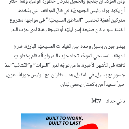
ومن المؤكّد أنّ جعجع والجميّل يدركان خطورة الوضع، وهما اختارا
أن يكونا وراء رئيس الجمهوريّة في ظلّ المواقف التي يتّخذها،
مدركين أهميّة تحصين “المناطق المسيحيّة” في مواجهة مشروع
الفتنة، سواء كان صنيعة إسرائيليّة أو نتيجة رغبة لدى حزب الله.
يبدو جبران باسيل وحده، بين القيادات المسيحيّة البارزة، خارج
الموقف المسيحي الموحّد تجاه حزب الله، ولو أنّه قام بخطواتٍ
لافتة في الأشهر الأخيرة. ما من توجّه لدى “القوات” و”الكتائب” لمدّ
جسورٍ مع باسيل. في المقابل، هما ينتظران، مع الرئيس جوزاف عون،
خبراً سعيداً من باكستان يحمي لبنان.
داني حداد – Mtv