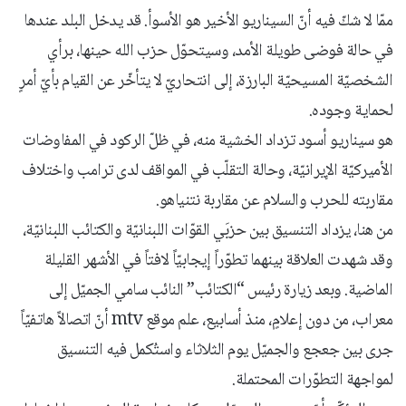
ممّا لا شكّ فيه أنّ السيناريو الأخير هو الأسوأ. قد يدخل البلد عندها
في حالة فوضى طويلة الأمد، وسيتحوّل حزب الله حينها، برأي
الشخصيّة المسيحيّة البارزة، إلى انتحاريّ لا يتأخّر عن القيام بأيّ أمرٍ
لحماية وجوده.
هو سيناريو أسود تزداد الخشية منه، في ظلّ الركود في المفاوضات
الأميركيّة الإيرانيّة، وحالة التقلّب في المواقف لدى ترامب واختلاف
مقاربته للحرب والسلام عن مقاربة نتنياهو.
من هنا، يزداد التنسيق بين حزبَي القوّات اللبنانيّة والكتائب اللبنانيّة،
وقد شهدت العلاقة بينهما تطوّراً إيجابيّاً لافتاً في الأشهر القليلة
الماضية. وبعد زيارة رئيس “الكتائب” النائب سامي الجميّل إلى
معراب، من دون إعلامٍ، منذ أسابيع، علم موقع mtv أنّ اتصالاً هاتفيّاً
جرى بين جعجع والجميّل يوم الثلاثاء واستُكمل فيه التنسيق
لمواجهة التطوّرات المحتملة.