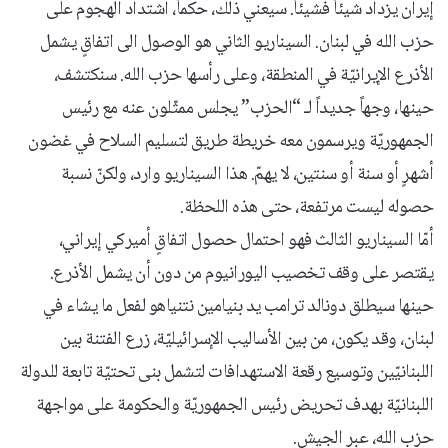
إيران يزداد شيئاً فشيئاً. سيعني ذلك، حكماً، اشتداد الهجوم على
حزب الله في لبنان. السيناريو الثاني هو الوصول الى اتفاقٍ يشمل
الأذرع الإيرانيّة في المنطقة، وعلى رأسها حزب الله. سنكتشف،
حينها، وجهاً جديداً لـ “الحزب” يجلس ممثّلون عنه مع رئيس
الجمهوريّة ويرسمون معه خريطة طريق لتسليم السلاح في غضون
أشهرٍ أو سنة أو سنتين، لا يهمّ. هذا السيناريو وارد، ولكنّ نسبة
حصوله ليست مرتفعة، حتى هذه اللحظة.
أمّا السيناريو الثالث فهو احتمال حصول اتفاقٍ أميركي إيراني،
يقتصر على وقف تخصيب اليورانيوم من دون أن يشمل الأذرع.
حينها سيطلق دونالد ترامب يد بنيامين نتنياهو لفعل ما يشاء في
لبنان، وقد يكون، من بين الأساليب الإسرائيليّة، زرع الفتنة بين
اللبنانيّين وتوسيع رقعة الاستهدافات لتشمل بنى تحتيّة تابعة للدولة
اللبنانيّة بهدف تحريض رئيس الجمهوريّة والحكومة على مواجهة
حزب الله، عبر الجيش.