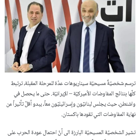
ترسم شخصيّةٌ مسيحيّة سيناريوهات عدّة للمرحلة المقبلة، ترتبط
كلّها بنتائج المفاوضات الأميركيّة – الإيرانيّة. حتى ما يحصل في
واشنطن، حيث يجلس لبنانيّون وإسرائيليّون معاً، يبدو أقلّ تأثيراً من
نهاية المفاوضات التي تقودها باكستان.
تشير الشخصيّة المسيحيّة البارزة الى أنّ احتمال عودة الحرب على